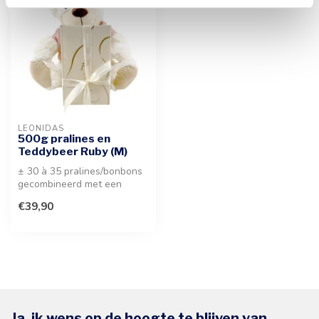
LEONIDAS
500g pralines en
Teddybeer Ruby (M)
± 30 à 35 pralines/bonbons
gecombineerd met een
schattige, zachte Teddybeer
€39,90
Ruby...
Ja, ik wens op de hoogte te blijven van