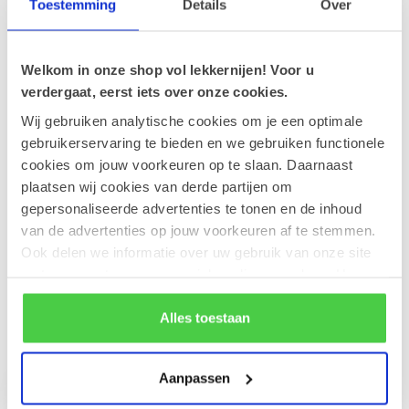
Toestemming
Details
Over
Champagne Gobillard 1° Cru
75cl.
€46,90
Welkom in onze shop vol lekkernijen! Voor u
Op voorraad
verdergaat, eerst iets over onze cookies.
Wij gebruiken analytische cookies om je een optimale
Leonidas 500g Pralines en fles
Rosé Wijn 75cl
gebruikerservaring te bieden en we gebruiken functionele
€39,90
Op voorraad
cookies om jouw voorkeuren op te slaan. Daarnaast
plaatsen wij cookies van derde partijen om
gepersonaliseerde advertenties te tonen en de inhoud
Leonidas Fluweel hart (L)
van de advertenties op jouw voorkeuren af te stemmen.
€39,90
Op voorraad
Ook delen we informatie over uw gebruik van onze site
met onze partners voor social media en analyse. Hou er
rekening mee dat als je bepaalde cookies blokkeert, het
de correcte werking van de website kan verstoren.
Alles toestaan
Recent bekeken
Aanpassen