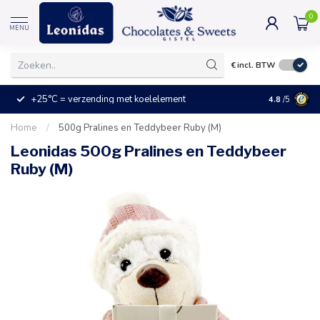
0
MENU
€
incl. BTW
+25°C = verzending met koelelement
Kleine prijz
4.8
/5
Home
/
500g Pralines en Teddybeer Ruby (M)
Leonidas 500g Pralines en Teddybeer
Ruby (M)