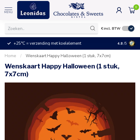
0
MENU
€
incl. BTW
+25°C = verzending met koelelement
Kleine prijz
4.8
/5
Home
/
Wenskaart Happy Halloween (1 stuk, 7x7cm)
Wenskaart Happy Halloween (1 stuk,
7x7cm)