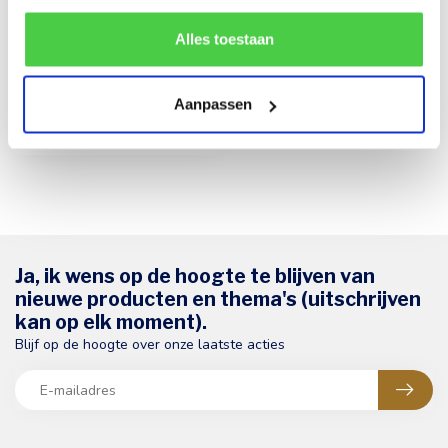
rekening mee dat als je bepaalde cookies blokkeert, het
Wenskaart 'Happy
de correcte werking van de website kan verstoren.
Alles toestaan
Halloween' (7x7cm)
Jouw boodschap zorgt voor
een persoonlijke toets bij dit
Aanpassen
Halloween kaartje. Het ...
€1,00
Ja, ik wens op de hoogte te blijven van
nieuwe producten en thema's (uitschrijven
kan op elk moment).
Blijf op de hoogte over onze laatste acties