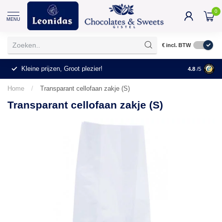
0
MENU
€
incl. BTW
Kleine prijzen, Groot plezier!
4.8
/5
Home
/
Transparant cellofaan zakje (S)
Transparant cellofaan zakje (S)