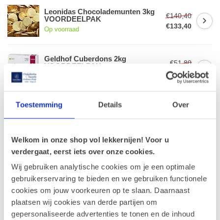
Leonidas Chocolademunten 3kg
€140,40
VOORDEELPAK
€133,40
Op voorraad
Geldhof Cuberdons 2kg
€51,80
VOORDEELPAK
€46,60
Op voorraad
Toestemming
Details
Over
Leonidas Pralines 1kg
€41,80
Op voorraad
Welkom in onze shop vol lekkernijen! Voor u
verdergaat, eerst iets over onze cookies.
Wij gebruiken analytische cookies om je een optimale
Recent bekeken
gebruikerservaring te bieden en we gebruiken functionele
cookies om jouw voorkeuren op te slaan. Daarnaast
plaatsen wij cookies van derde partijen om
gepersonaliseerde advertenties te tonen en de inhoud