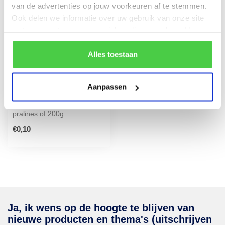
van de advertenties op jouw voorkeuren af te stemmen.
Ook delen we informatie over uw gebruik van onze site
met onze partners voor social media en analyse. Hou er
rekening mee dat als je bepaalde cookies blokkeert, het
de correcte werking van de website kan verstoren.
Alles toestaan
Transparant cellofaan
Aanpassen
zakje (S)
Geschikt voor maximaal 12
pralines of 200g.
€0,10
Ja, ik wens op de hoogte te blijven van
nieuwe producten en thema's (uitschrijven