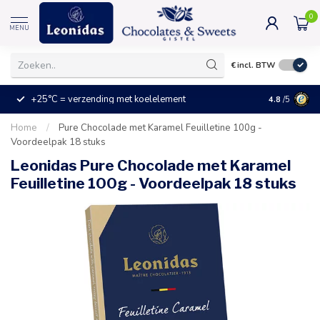
0
MENU
€
incl. BTW
+25°C = verzending met koelelement
Kleine prijz
4.8
/5
Home
/
Pure Chocolade met Karamel Feuilletine 100g -
Voordeelpak 18 stuks
Leonidas Pure Chocolade met Karamel
Feuilletine 100g - Voordeelpak 18 stuks