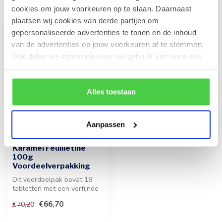
Recent bekeken
cookies om jouw voorkeuren op te slaan. Daarnaast
plaatsen wij cookies van derde partijen om
gepersonaliseerde advertenties te tonen en de inhoud
-5%
van de advertenties op jouw voorkeuren af te stemmen.
Ook delen we informatie over uw gebruik van onze site
met onze partners voor social media en analyse. Hou er
rekening mee dat als je bepaalde cookies blokkeert, het
de correcte werking van de website kan verstoren.
Alles toestaan
Aanpassen
LEONIDAS
Pure Chocolade met
Karamel Feuilletine
100g
Voordeelverpakking
Dit voordeelpak bevat 18
tabletten met een verfijnde
combinatie van intense
€66,70
€70,20
pure...