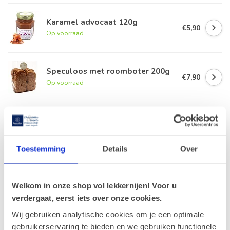
Karamel advocaat 120g
€5,90
Op voorraad
Speculoos met roomboter 200g
€7,90
Op voorraad
Leonidas Zakje Gianduja 190g
(mix)
€8,00
Op voorraad
Toestemming
Details
Over
Peperkoek met karamel &
zeezout 220g
€4,00
Op voorraad
Welkom in onze shop vol lekkernijen! Voor u
verdergaat, eerst iets over onze cookies.
Wij gebruiken analytische cookies om je een optimale
gebruikerservaring te bieden en we gebruiken functionele