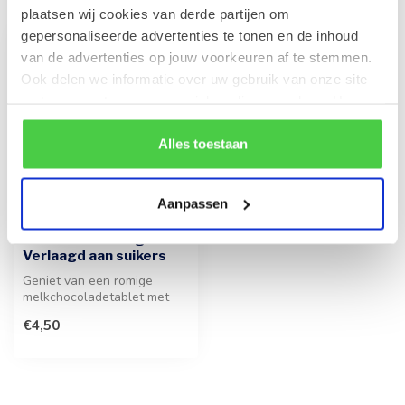
plaatsen wij cookies van derde partijen om
gepersonaliseerde advertenties te tonen en de inhoud
van de advertenties op jouw voorkeuren af te stemmen.
Ook delen we informatie over uw gebruik van onze site
met onze partners voor social media en analyse. Hou er
rekening mee dat als je bepaalde cookies blokkeert, het
de correcte werking van de website kan verstoren.
Alles toestaan
Aanpassen
LEONIDAS
Tablet Melk 100g -
Verlaagd aan suikers
Geniet van een romige
melkchocoladetablet met
verlaagd suikergehalte.
€4,50
Deze hoogw...