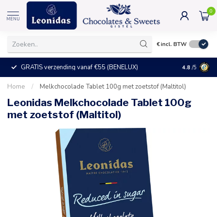
0
MENU
€
incl. BTW
GRATIS verzending vanaf €55 (BENELUX)
+25°C = ve
4.8
/5
Home
/
Melkchocolade Tablet 100g met zoetstof (Maltitol)
Leonidas Melkchocolade Tablet 100g
met zoetstof (Maltitol)