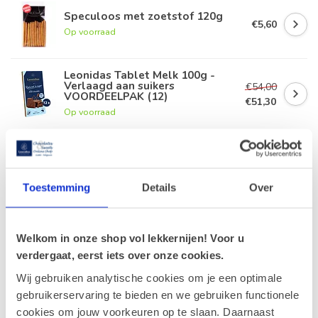
Speculoos met zoetstof 120g
€5,60
Op voorraad
Leonidas Tablet Melk 100g -
Verlaagd aan suikers
€54,00
VOORDEELPAK (12)
€51,30
Op voorraad
Vandererfven Abrikozen confituur
verlaagd aan suikers 210g
€5,50
Op voorraad
Toestemming
Details
Over
Leonidas Tablet Puur 100g -
Verlaagd aan suikers
€4,50
Welkom in onze shop vol lekkernijen! Voor u
Op voorraad
verdergaat, eerst iets over onze cookies.
Wij gebruiken analytische cookies om je een optimale
gebruikerservaring te bieden en we gebruiken functionele
Recent bekeken
cookies om jouw voorkeuren op te slaan. Daarnaast