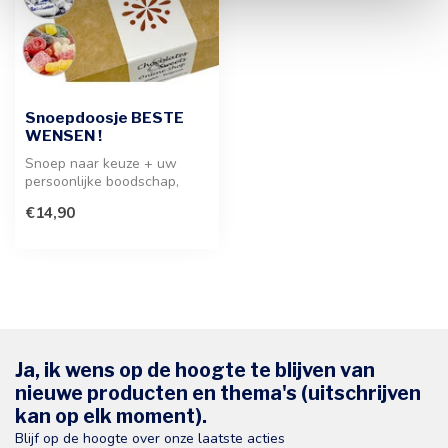
Snoepdoosje BESTE
WENSEN !
Snoep naar keuze + uw
persoonlijke boodschap,
deze wordt aangebracht
€14,90
aan de binn...
Ja, ik wens op de hoogte te blijven van
nieuwe producten en thema's (uitschrijven
kan op elk moment).
Blijf op de hoogte over onze laatste acties