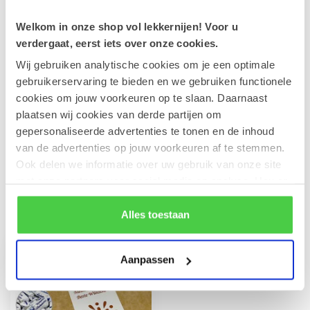
Op voorraad
Welkom in onze shop vol lekkernijen! Voor u
verdergaat, eerst iets over onze cookies.
Leonidas Chocolade potloden
€7,10
Wij gebruiken analytische cookies om je een optimale
€5,35
Op voorraad
gebruikerservaring te bieden en we gebruiken functionele
cookies om jouw voorkeuren op te slaan. Daarnaast
plaatsen wij cookies van derde partijen om
Guimauve vrouwtjes 240g
gepersonaliseerde advertenties te tonen en de inhoud
€5,00
Op voorraad
van de advertenties op jouw voorkeuren af te stemmen.
Ook delen we informatie over uw gebruik van onze site
met onze partners voor social media en analyse. Hou er
rekening mee dat als je bepaalde cookies blokkeert, het
Recent bekeken
de correcte werking van de website kan verstoren.
Alles toestaan
Aanpassen