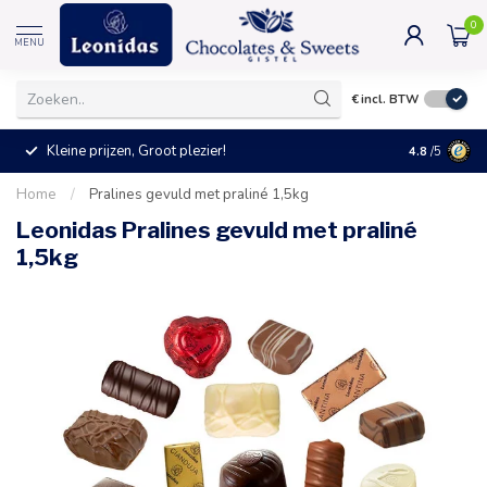
0
MENU
€
incl. BTW
Kleine prijzen, Groot plezier!
4.8
/5
Home
/
Pralines gevuld met praliné 1,5kg
Leonidas Pralines gevuld met praliné
1,5kg