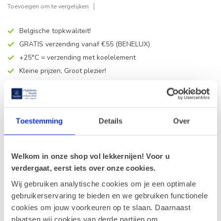
Toevoegen om te vergelijken
Belgische topkwaliteit!
GRATIS verzending vanaf €55 (BENELUX)
+25°C = verzending met koelelement
Kleine prijzen, Groot plezier!
Productomschrijving
Toestemming
Details
Over
Dit vind je wellicht ook heerlijk
Welkom in onze shop vol lekkernijen! Voor u
Leonidas Reep Melk -
verdergaat, eerst iets over onze cookies.
Hazelnootpraliné 50g
€2,10
Op voorraad
Wij gebruiken analytische cookies om je een optimale
gebruikerservaring te bieden en we gebruiken functionele
cookies om jouw voorkeuren op te slaan. Daarnaast
Leonidas Reep Puur - Praliné
Koffie 50g
plaatsen wij cookies van derde partijen om