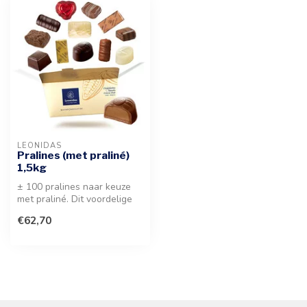
LEONIDAS
Pralines (met praliné)
1,5kg
± 100 pralines naar keuze
met praliné. Dit voordelige
pakket biedt een premium
€62,70
s...