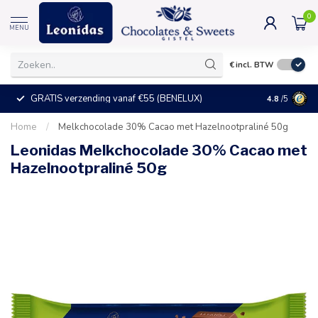
0
MENU
€
incl. BTW
GRATIS verzending vanaf €55 (BENELUX)
+25°C = ve
4.8
/5
Home
/
Melkchocolade 30% Cacao met Hazelnootpraliné 50g
Leonidas Melkchocolade 30% Cacao met
Hazelnootpraliné 50g