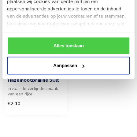
plaatsen wij cookies van derde partijen om
gepersonaliseerde advertenties te tonen en de inhoud
van de advertenties op jouw voorkeuren af te stemmen.
Ook delen we informatie over uw gebruik van onze site
met onze partners voor social media en analyse. Hou er
rekening mee dat als je bepaalde cookies blokkeert, het
de correcte werking van de website kan verstoren.
Alles toestaan
Aanpassen
LEONIDAS
Reep Melk -
Hazelnootpraliné 50g
Ervaar de verfijnde smaak
van een rijke
hazelnootpraliné omhuld
€2,10
door romige melk...