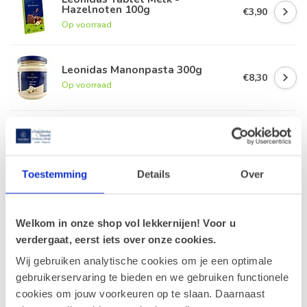
Hazelnoten 100g
€3,90
Op voorraad
Leonidas Manonpasta 300g
€8,30
Op voorraad
Leonidas Amandelkoekjes met
chocolade
€4,90
Op voorraad
Toestemming
Details
Over
Leonidas Hazelnootpasta 300g
€8,30
Op voorraad
Welkom in onze shop vol lekkernijen! Voor u
verdergaat, eerst iets over onze cookies.
Wij gebruiken analytische cookies om je een optimale
gebruikerservaring te bieden en we gebruiken functionele
Recent bekeken
cookies om jouw voorkeuren op te slaan. Daarnaast