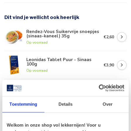
Dit vind je wellicht ook heerlijk
Rendez-Vous Suikervrije snoepjes
(sinaas-kaneel) 35g
€2,60
Op voorraad
Leonidas Tablet Puur - Sinaas
100g
€3,90
Op voorraad
Kruidenbonbons - Sinaasappel
200g (suikervrij)
€6,00
Op voorraad
Toestemming
Details
Over
Leonidas Schijfjes citroen /
sinaasappel (12 stuks)
€8,20
Welkom in onze shop vol lekkernijen! Voor u
Op voorraad