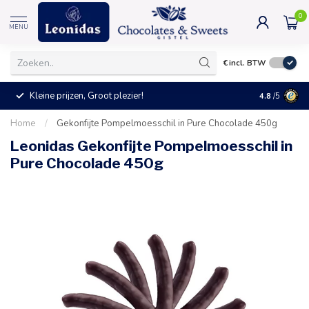
0
MENU
€
incl. BTW
Kleine prijzen, Groot plezier!
4.8
/5
Home
/
Gekonfijte Pompelmoesschil in Pure Chocolade 450g
Leonidas Gekonfijte Pompelmoesschil in
Pure Chocolade 450g