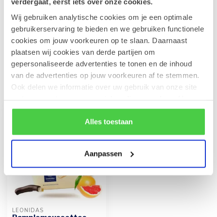
verdergaat, eerst iets over onze cookies.
Wij gebruiken analytische cookies om je een optimale
Vandererfven Sinaasappel
confituur 215g
gebruikerservaring te bieden en we gebruiken functionele
€5,00
Op voorraad
cookies om jouw voorkeuren op te slaan. Daarnaast
plaatsen wij cookies van derde partijen om
gepersonaliseerde advertenties te tonen en de inhoud
van de advertenties op jouw voorkeuren af te stemmen.
Recent bekeken
Ook delen we informatie over uw gebruik van onze site
met onze partners voor social media en analyse. Hou er
rekening mee dat als je bepaalde cookies blokkeert, het
de correcte werking van de website kan verstoren.
Alles toestaan
Aanpassen
LEONIDAS