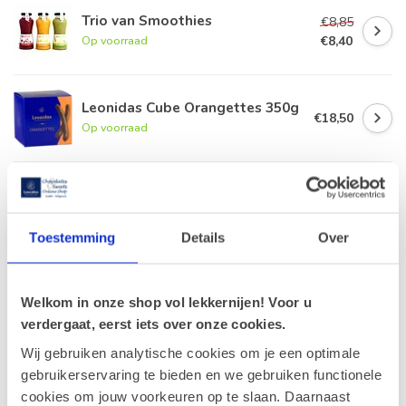
Trio van Smoothies
€8,85
€8,40
Op voorraad
Leonidas Cube Orangettes 350g
€18,50
Op voorraad
Leonidas Tablet Puur - Sinaas
100g
€3,90
Op voorraad
Toestemming
Details
Over
Leonidas Zakje Marsepein
Fruitkorf 200g
€9,90
Welkom in onze shop vol lekkernijen! Voor u
Op voorraad
verdergaat, eerst iets over onze cookies.
Wij gebruiken analytische cookies om je een optimale
gebruikerservaring te bieden en we gebruiken functionele
Recent bekeken
cookies om jouw voorkeuren op te slaan. Daarnaast