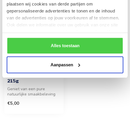
plaatsen wij cookies van derde partijen om
gepersonaliseerde advertenties te tonen en de inhoud
van de advertenties op jouw voorkeuren af te stemmen.
Ook delen we informatie over uw gebruik van onze site
met onze partners voor social media en analyse. Hou er
rekening mee dat als je bepaalde cookies blokkeert, het
de correcte werking van de website kan verstoren.
Alles toestaan
Aanpassen
VANDERERFVEN
Sinaasappel confituur
215g
Geniet van een pure
natuurlijke smaakbeleving
met deze fruitige
€5,00
sinaasappelconfi...