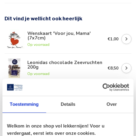
Dit vind je wellicht ook heerlijk
Wenskaart 'Voor jou, Mama'
(7x7cm)
€1,00
Op voorraad
Leonidas chocolade Zeevruchten
200g
€8,50
Op voorraad
Leonidas Zakje Parels 350g
€14,70
Op voorraad
Toestemming
Details
Over
Leonidas 500g Pralines en fles
CAVA 75cl
Welkom in onze shop vol lekkernijen! Voor u
€45,90
Op voorraad
verdergaat, eerst iets over onze cookies.