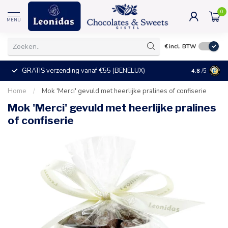
0
MENU
€
incl. BTW
GRATIS verzending vanaf €55 (BENELUX)
+25°C = ve
4.8
/5
Home
/
Mok 'Merci' gevuld met heerlijke pralines of confiserie
Mok 'Merci' gevuld met heerlijke pralines
of confiserie