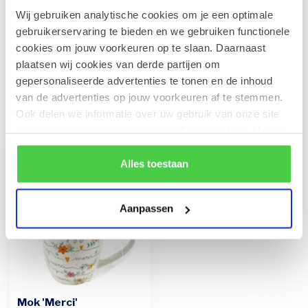
Wij gebruiken analytische cookies om je een optimale
Leonidas Amandelkoekjes met
gebruikerservaring te bieden en we gebruiken functionele
chocolade
€4,90
cookies om jouw voorkeuren op te slaan. Daarnaast
Op voorraad
plaatsen wij cookies van derde partijen om
gepersonaliseerde advertenties te tonen en de inhoud
van de advertenties op jouw voorkeuren af te stemmen.
Ook delen we informatie over uw gebruik van onze site
Recent bekeken
met onze partners voor social media en analyse. Hou er
rekening mee dat als je bepaalde cookies blokkeert, het
de correcte werking van de website kan verstoren.
Alles toestaan
Aanpassen
Mok 'Merci'