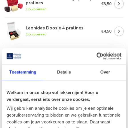
pralines
€3,50
Op voorraad
Leonidas Doosje 4 pralines
€4,50
Op voorraad
Leonidas Gepersonaliseerd
doosje - 2 pralines
€3,50
Op voorraad
Toestemming
Details
Over
Leonidas Zakje 3 x Gianduja
€2,40
Op voorraad
Welkom in onze shop vol lekkernijen! Voor u
verdergaat, eerst iets over onze cookies.
Wij gebruiken analytische cookies om je een optimale
gebruikerservaring te bieden en we gebruiken functionele
Recent bekeken
cookies om jouw voorkeuren op te slaan. Daarnaast