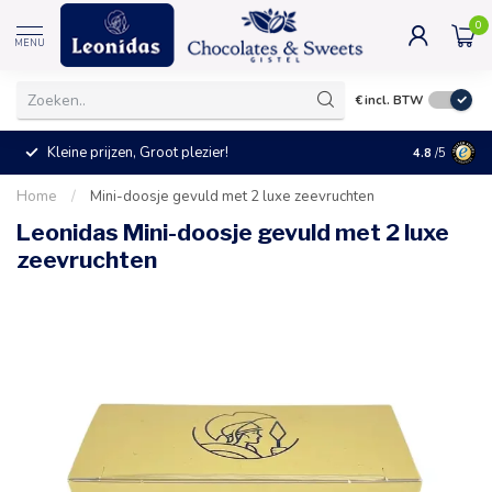
0
MENU
€
incl. BTW
Kleine prijzen, Groot plezier!
4.8
/5
Home
/
Mini-doosje gevuld met 2 luxe zeevruchten
Leonidas Mini-doosje gevuld met 2 luxe
zeevruchten