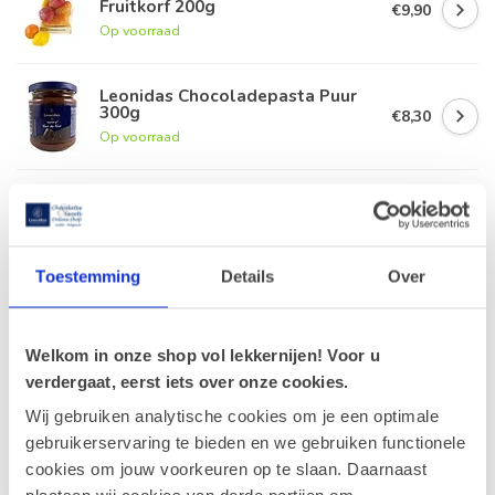
Fruitkorf 200g
€9,90
Op voorraad
Leonidas Chocoladepasta Puur
300g
€8,30
Op voorraad
Leonidas Kokosreep Puur 80g
€3,50
Op voorraad
Toestemming
Details
Over
Leonidas Zakje Vruchtenpasta
200g
€8,50
Op voorraad
Welkom in onze shop vol lekkernijen! Voor u
verdergaat, eerst iets over onze cookies.
Wij gebruiken analytische cookies om je een optimale
gebruikerservaring te bieden en we gebruiken functionele
Recent bekeken
cookies om jouw voorkeuren op te slaan. Daarnaast