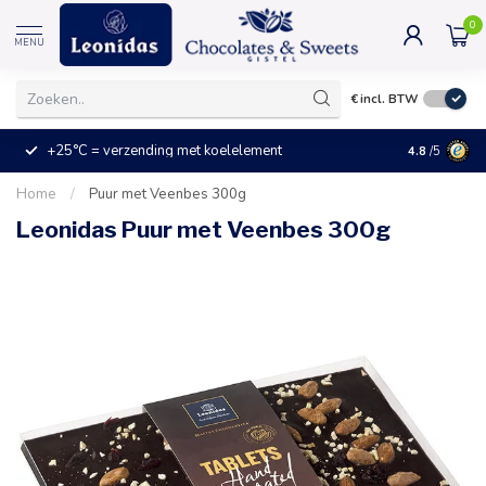
0
MENU
€
incl. BTW
+25°C = verzending met koelelement
Kleine prijz
4.8
/5
Home
/
Puur met Veenbes 300g
Leonidas Puur met Veenbes 300g