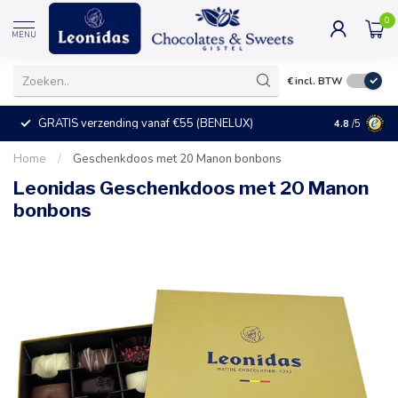
0
MENU
€
incl. BTW
GRATIS verzending vanaf €55 (BENELUX)
+25°C = ve
4.8
/5
Home
/
Geschenkdoos met 20 Manon bonbons
Leonidas Geschenkdoos met 20 Manon
bonbons