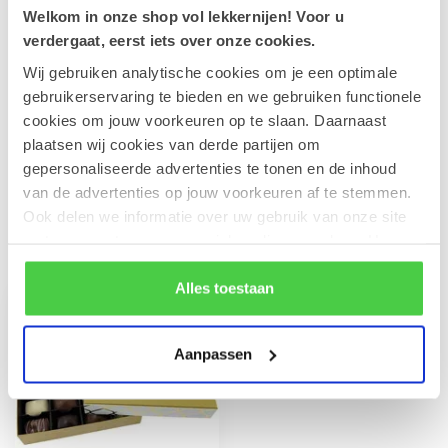
Welkom in onze shop vol lekkernijen! Voor u
Leonidas Manons 500g
€20,90
verdergaat, eerst iets over onze cookies.
Op voorraad
Wij gebruiken analytische cookies om je een optimale
gebruikerservaring te bieden en we gebruiken functionele
Wenskaart 'Special delivery'
cookies om jouw voorkeuren op te slaan. Daarnaast
(7x7cm)
€1,00
plaatsen wij cookies van derde partijen om
Op voorraad
gepersonaliseerde advertenties te tonen en de inhoud
van de advertenties op jouw voorkeuren af te stemmen.
Ook delen we informatie over uw gebruik van onze site
met onze partners voor social media en analyse. Hou er
Recent bekeken
rekening mee dat als je bepaalde cookies blokkeert, het
de correcte werking van de website kan verstoren.
Alles toestaan
Aanpassen