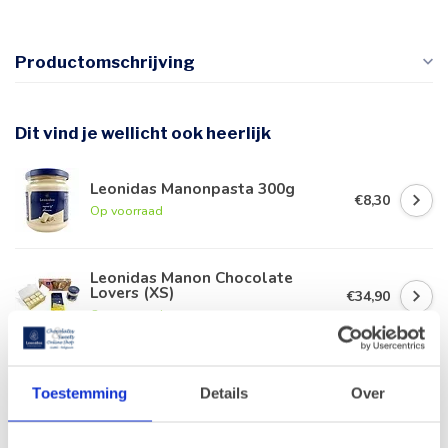
Productomschrijving
Dit vind je wellicht ook heerlijk
Leonidas Manonpasta 300g
€8,30
Op voorraad
Leonidas Manon Chocolate
Lovers (XS)
€34,90
Op voorraad
Leonidas Zakje Parels 350g
€14,70
Toestemming
Details
Over
Op voorraad