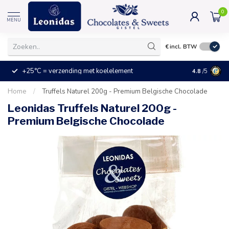
0
MENU
€
incl. BTW
+25°C = verzending met koelelement
Kleine prijz
4.8
/5
Home
/
Truffels Naturel 200g - Premium Belgische Chocolade
Leonidas Truffels Naturel 200g -
Premium Belgische Chocolade