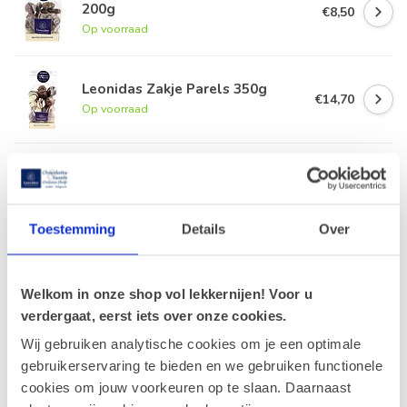
200g
€8,50
Op voorraad
Leonidas Zakje Parels 350g
€14,70
Op voorraad
Leonidas Chocoladepasta Puur
300g
€8,30
Op voorraad
Toestemming
Details
Over
Leonidas Reep Puur - Praliné
Koffie 50g
€2,10
Op voorraad
Welkom in onze shop vol lekkernijen! Voor u
verdergaat, eerst iets over onze cookies.
Wij gebruiken analytische cookies om je een optimale
gebruikerservaring te bieden en we gebruiken functionele
Recent bekeken
cookies om jouw voorkeuren op te slaan. Daarnaast