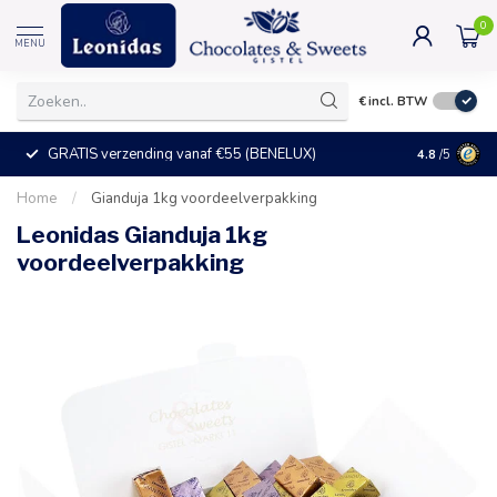
0
MENU
€
incl. BTW
GRATIS verzending vanaf €55 (BENELUX)
+25°C = ve
4.8
/5
Home
/
Gianduja 1kg voordeelverpakking
Leonidas Gianduja 1kg
voordeelverpakking