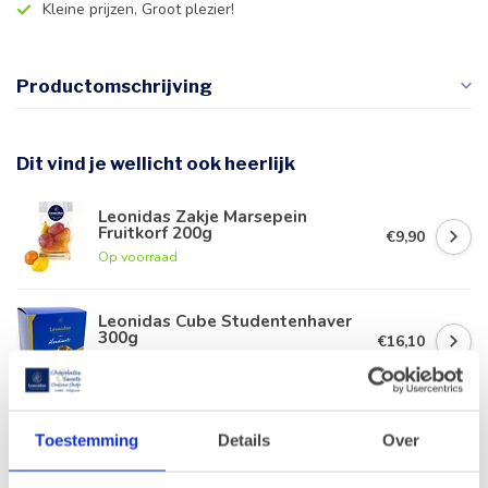
Kleine prijzen, Groot plezier!
Productomschrijving
Dit vind je wellicht ook heerlijk
Leonidas Zakje Marsepein
Fruitkorf 200g
€9,90
Op voorraad
Leonidas Cube Studentenhaver
300g
€16,10
Op voorraad
Leonidas Zakje Parels 200g
Toestemming
Details
Over
€8,50
Op voorraad