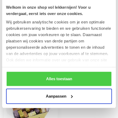
Welkom in onze shop vol lekkernijen! Voor u
Geldhof Zakje 15 Cuberdons
verdergaat, eerst iets over onze cookies.
€8,50
Op voorraad
Wij gebruiken analytische cookies om je een optimale
gebruikerservaring te bieden en we gebruiken functionele
cookies om jouw voorkeuren op te slaan. Daarnaast
Wenskaart 'Special delivery'
(7x7cm)
€1,00
plaatsen wij cookies van derde partijen om
Op voorraad
gepersonaliseerde advertenties te tonen en de inhoud
van de advertenties op jouw voorkeuren af te stemmen.
Ook delen we informatie over uw gebruik van onze site
met onze partners voor social media en analyse. Hou er
Recent bekeken
rekening mee dat als je bepaalde cookies blokkeert, het
de correcte werking van de website kan verstoren.
Alles toestaan
Aanpassen