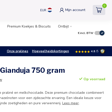
0
Mijn account
EUR
Premium Koekjes & Biscuits
Ontbijt
€
incl. BTW
Onze pralines
Hoeveelheidskortingen
4.8
/5
 Gianduja 750 gram
Op voorraad
TW
e praliné en melkchocolade. Deze premium chocolade combineert
azelnoten voor een zijdezachte ervaring. Een ideale keuze voor
fijnde zoetigheden en pure verwennerij.
Lees meer
.