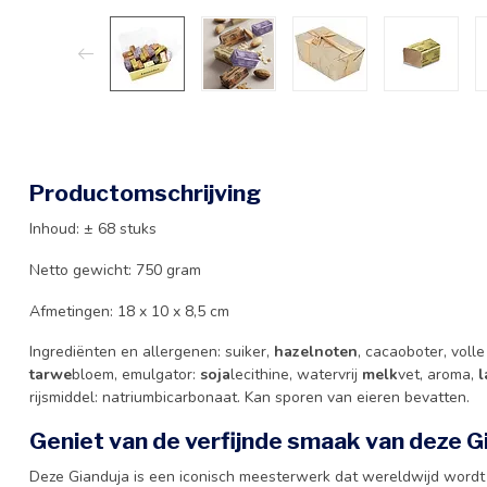
Productomschrijving
Inhoud: ± 68 stuks
Netto gewicht: 750 gram
Afmetingen: 18 x 10 x 8,5 cm
Ingrediënten en allergenen: suiker,
hazelnoten
, cacaoboter, voll
tarwe
bloem, emulgator:
soja
lecithine, watervrij
melk
vet, aroma,
l
rijsmiddel: natriumbicarbonaat. Kan sporen van eieren bevatten.
Geniet van de verfijnde smaak van deze G
Deze Gianduja is een iconisch meesterwerk dat wereldwijd word