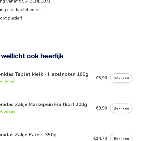
ing vanaf €55 (BENELUX)
ing met koelelement
oot plezier!
e wellicht ook heerlijk
onidas Tablet Melk - Hazelnoten 100g
€3,90
Bekijken
voorraad
nidas Zakje Marsepein Fruitkorf 200g
€9,90
Bekijken
voorraad
nidas Zakje Parels 350g
€14,70
Bekijken