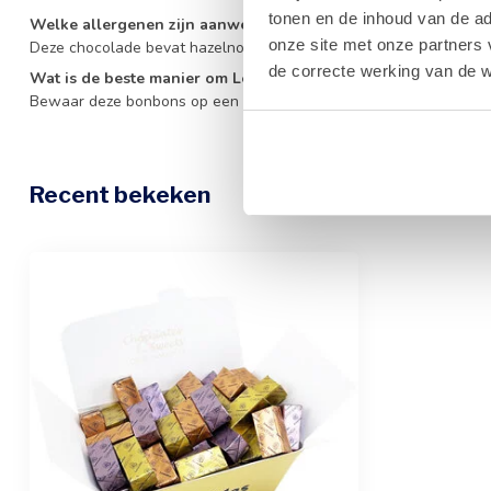
tonen en de inhoud van de a
Welke allergenen zijn aanwezig in de Leonidas Gianduja?
onze site met onze partners 
Deze chocolade bevat hazelnoten, amandelen, melk en soja.
de correcte werking van de w
Wat is de beste manier om Leonidas Gianduja te bewaren?
Bewaar deze bonbons op een koele, droge plaats tussen 15 en 18 g
Recent bekeken