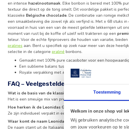
en intense
hazelnootsmaak
. Elke bonbon is bereid met 100% pur
textuur die direct op de tong smelt. Dit voordelige pakket is per
klassieke
Belgische chocolade
. De combinatie van romige melkc
een smaakbeleving die zowel rijk als verfijnd is. Met ± 68 stuks i
voorraad in huis van een van de meest geliefde lekkernijen uit on
moment van rust bij de koffie of uzelf wilt trakteren op een
prem
teleur. Voor de echte fijnproevers die houden van variatie, bieden
pralines
aan. Bent u specifiek op zoek naar meer van deze heerlij
selectie in de categorie
praliné
bonbons.
Gemaakt met 100% pure cacaoboter voor een hoogwaardige
Een sublieme balans tussen romige melkchocolade en fijng
Royale verpakking met ± 68 stuks, ideaal voor grootverbruik
FAQ – Veelgestelde vragen over Leonidas
Toestemming
Wat is de basis van de klassieke Leonidas Gianduja?
Het is een smeuïge mix van premium melkchocolade en fijngemale
Hoe herken ik de Leonidas Gianduja bonbons?
Welkom in onze shop vol lekk
Ze zijn individueel verpakt in een glimmende, goudkleurige wikkel.
Wij gebruiken analytische co
Waar komt de naam Leonidas Gianduja vandaan?
om jouw voorkeuren op te sla
De naam stamt uit de Italiaanse commedia dell'arte en verwijst n