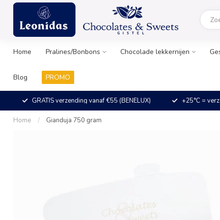
Home
Pralines/Bonbons
Chocolade lekkernijen
Ge
Blog
PROMO
GRATIS verzending vanaf €55 (BENELUX)
+25°C = verz
Home
/
Gianduja 750 gram