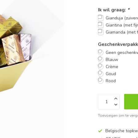
Ik wil graag:
*
Gianduja (zuiver
Giantina (met fij
Giamanda (met fi
Geschenkverpakk
Geen geschenkv
Blauw
Crème
Goud
Rood
Toevoegen om te verge
Belgische topkwa