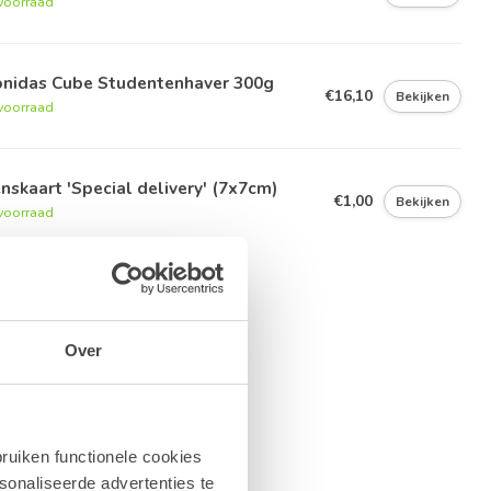
voorraad
onidas Cube Studentenhaver 300g
€16,10
Bekijken
voorraad
skaart 'Special delivery' (7x7cm)
€1,00
Bekijken
voorraad
Over
ruiken functionele cookies
sonaliseerde advertenties te