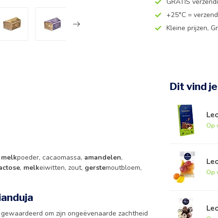
GRATIS verzend
+25°C = verzend
Kleine prijzen, Gr
Dit vind j
Le
Op 
e
melk
poeder, cacaomassa,
amandelen
,
Leo
actose
,
melk
eiwitten, zout,
gerste
moutbloem,
Op 
ianduja
Leo
t gewaardeerd om zijn ongeëvenaarde zachtheid