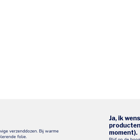
Ja, ik wen
producten 
evige verzenddozen. Bij warme
moment).
lerende folie.
Blijf op de hoo