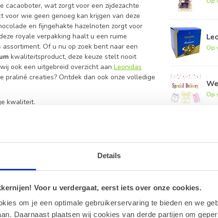
Op 
e cacaoboter, wat zorgt voor een zijdezachte
fect voor wie geen genoeg kan krijgen van deze
hocolade en fijngehakte hazelnoten zorgt voor
Le
n deze royale verpakking haalt u een ruime
s assortiment. Of u nu op zoek bent naar een
Op 
ium
kwaliteitsproduct, deze keuze stelt nooit
 wij ook een uitgebreid overzicht aan
Leonidas
ke praliné creaties? Ontdek dan ook onze volledige
Wen
Op 
 kwaliteit.
ehakte hazelnoten.
ers.
 Gianduja
Details
n hazelnoten.
ernijen! Voor u verdergaat, eerst iets over onze cookies.
okies om je een optimale gebruikerservaring te bieden en we geb
an. Daarnaast plaatsen wij cookies van derde partijen om geper
aar het personage Gianduia.