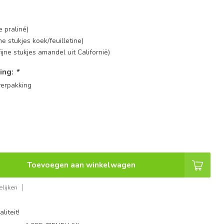
e praliné)
ne stukjes koek/feuilletine)
jne stukjes amandel uit Californië)
ing:
*
erpakking
Toevoegen aan winkelwagen
lijken
liteit!