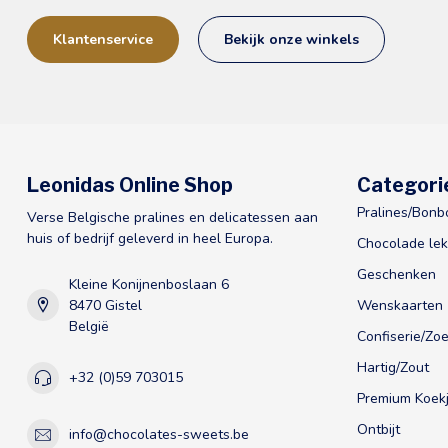
Klantenservice
Bekijk onze winkels
Leonidas Online Shop
Categori
Pralines/Bonb
Verse Belgische pralines en delicatessen aan
huis of bedrijf geleverd in heel Europa.
Chocolade lek
Geschenken
Kleine Konijnenboslaan 6
8470 Gistel
Wenskaarten
België
Confiserie/Zoe
Hartig/Zout
+32 (0)59 703015
Premium Koekj
Ontbijt
info@chocolates-sweets.be