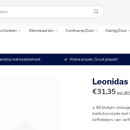
schenken
Wenskaarten
Confiserie/Zoet
Hartig/Zout
ending met koelelement
Kleine prijzen, Groot plezier!
Leonidas
€31,35
incl. B
± 68 blokjes smeuïg
melkchocolade met h
liefhebbers van ver