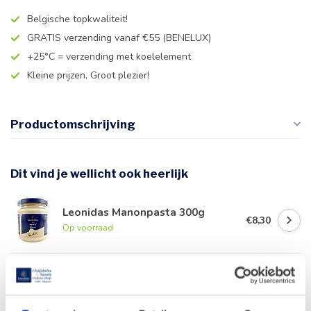
Belgische topkwaliteit!
GRATIS verzending vanaf €55 (BENELUX)
+25°C = verzending met koelelement
Kleine prijzen, Groot plezier!
Productomschrijving
Dit vind je wellicht ook heerlijk
Leonidas Manonpasta 300g
€8,30
Op voorraad
Leonidas Zakje Marsepein
Aardbei (10 stuks)
€10,20
Op voorraad