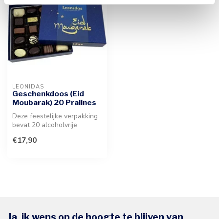
LEONIDAS
Geschenkdoos (Eid
Moubarak) 20 Pralines
Deze feestelijke verpakking
bevat 20 alcoholvrije
lekkernijen van premium
€17,90
Belgis...
Ja, ik wens op de hoogte te blijven van