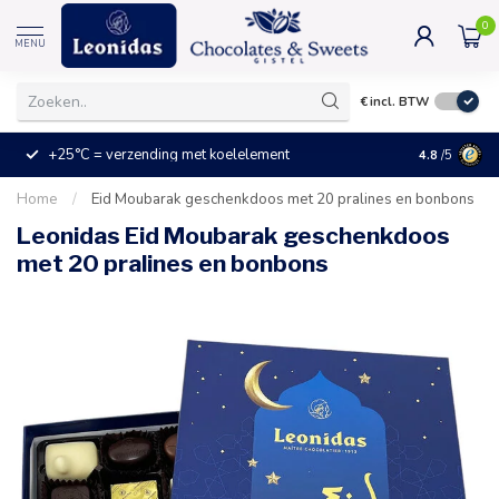
0
MENU
€
incl. BTW
+25°C = verzending met koelelement
Kleine prijz
4.8
/5
Home
/
Eid Moubarak geschenkdoos met 20 pralines en bonbons
Leonidas Eid Moubarak geschenkdoos
met 20 pralines en bonbons