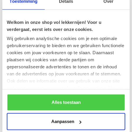
Toestemming
Details
Over
Leonidas Cube Orangettes 350g
€18,50
Op voorraad
Welkom in onze shop vol lekkernijen! Voor u
verdergaat, eerst iets over onze cookies.
Wij gebruiken analytische cookies om je een optimale
Geldhof Zakje 15 Cuberdons
gebruikerservaring te bieden en we gebruiken functionele
€8,50
Op voorraad
cookies om jouw voorkeuren op te slaan. Daarnaast
plaatsen wij cookies van derde partijen om
gepersonaliseerde advertenties te tonen en de inhoud
Macarons aardbei, pistache en
citroen (6 stuks)
van de advertenties op jouw voorkeuren af te stemmen.
€6,00
Op voorraad
Ook delen we informatie over uw gebruik van onze site
met onze partners voor social media en analyse. Hou er
rekening mee dat als je bepaalde cookies blokkeert, het
de correcte werking van de website kan verstoren.
Alles toestaan
Recent bekeken
Aanpassen