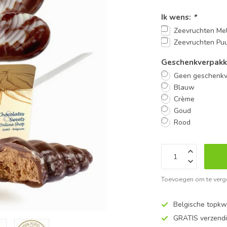
Ik wens:
*
Zeevruchten Me
Zeevruchten Pu
Geschenkverpakk
Geen geschenkv
Blauw
Crème
Goud
Rood
Toevoegen om te verge
Belgische topkwa
GRATIS verzend