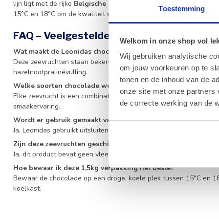
lijn ligt met de rijke
Belgische chocolade
traditie. Bewaar deze r
Toestemming
15°C en 18°C om de kwaliteit en textuur optimaal te behouden.
FAQ – Veelgestelde vragen over Leonida
Welkom in onze shop vol lekk
Wat maakt de Leonidas chocolade zeevruchten zo bijzonder?
Wij gebruiken analytische co
Deze zeevruchten staan bekend om hun marmering van drie soor
om jouw voorkeuren op te sla
hazelnootpralinévulling.
tonen en de inhoud van de a
Welke soorten chocolade worden er in dit product gebruikt?
onze site met onze partners 
Elke zeevrucht is een combinatie van melkchocolade, pure choco
de correcte werking van de w
smaakervaring.
Wordt er gebruik gemaakt van duurzame ingrediënten?
Ja, Leonidas gebruikt uitsluitend 100% pure cacaoboter en verwer
Zijn deze zeevruchten geschikt voor vegetariërs?
Ja, dit product bevat geen vlees of dierlijke bijproducten en is da
Hoe bewaar ik deze 1,5kg verpakking het beste?
Bewaar de chocolade op een droge, koele plek tussen 15°C en 18°C
koelkast.