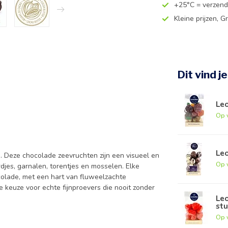
+25°C = verzend
Kleine prijzen, Gr
Dit vind j
Le
Op 
Leo
j. Deze chocolade zeevruchten zijn een visueel en
Op 
djes, garnalen, torentjes en mosselen. Elke
ocolade, met een hart van fluweelzachte
e keuze voor echte fijnproevers die nooit zonder
Leo
stu
Op 