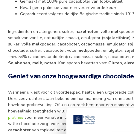
Gemaakt met 100% pure cacaoboter van topkwaliteit.
Bevat geen palmolie voor een verantwoorde keuze.
Geproduceerd volgens de rijke Belgische traditie sinds 1913
Ingrediënten en allergenen: suiker,
hazelnoten
, volle
melk
poeder
smaak van vanille, natuurlijke smaak), emulgator (
sojalecithine
).
suiker, volle
melk
poeder, cacaoboter, cacaomassa, emulgator
soj
chocolade: suiker, cacaoboter, volle
melk
poeder, emulgator:
soja
(min. 54% cacaobestanddelen): cacaomassa, suiker, cacaoboter, 
Sojabonen
,
melk
,
noten
. Kan sporen bevatten van:
Gluten
,
eier
Geniet van onze hoogwaardige chocolade
Wanneer u kiest voor dit voordeelpak, haalt u een uitgebreide coll
Deze zeevruchten staan bekend om hun marmering van drie soor
hazelnootpralinévulling. Of u nu op zoek bent naar een moment va
hoeveelheid zoetigheden wilt aanbieden, deze selectie biedt voor
pralines
voor meer variatie in uw chocoladegeschenken. De comb
witte chocolade zorgt voor een gebalanceerde smaakervaring die e
cacaoboter
van topkwaliteit en het ontbreken van palmolie, geni