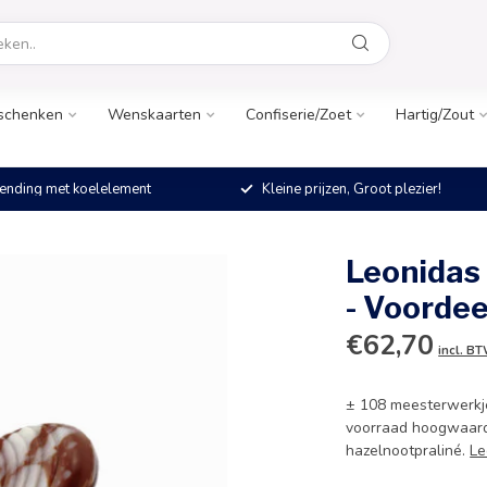
schenken
Wenskaarten
Confiserie/Zoet
Hartig/Zout
ending met koelelement
Kleine prijzen, Groot plezier!
Leonidas
- Voorde
€62,70
incl. B
± 108 meesterwerkje
voorraad hoogwaard
hazelnootpraliné.
Le