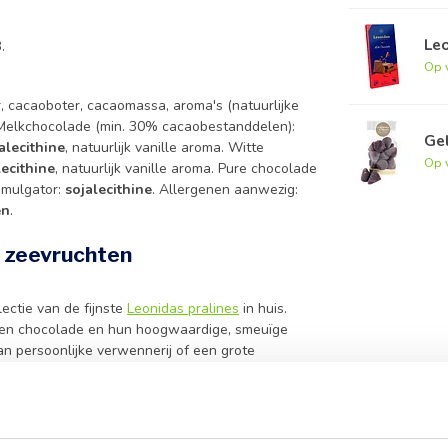
Le
.
Op 
, cacaoboter, cacaomassa, aroma's (natuurlijke
 Melkchocolade (min. 30% cacaobestanddelen):
Ge
alecithine
, natuurlijk vanille aroma. Witte
Op 
lecithine
, natuurlijk vanille aroma. Pure chocolade
emulgator:
sojalecithine
. Allergenen aanwezig:
en
.
 zeevruchten
ectie van de fijnste
Leonidas pralines
in huis.
ten chocolade en hun hoogwaardige, smeuïge
n persoonlijke verwennerij of een grote
 elk wat wils. Ontdek ook onze andere heerlijke
inatie van
pure chocolade
, melkchocolade en
lke keer weer verrast. Dankzij het gebruik van
et u van een verantwoord product dat volledig in