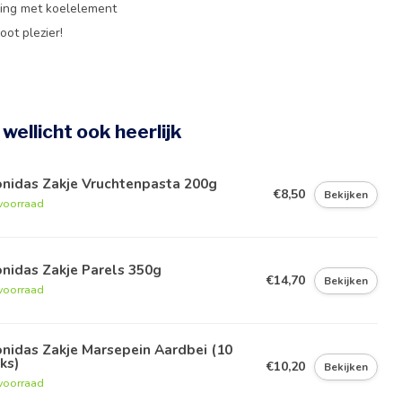
ing met koelelement
oot plezier!
e wellicht ook heerlijk
onidas Zakje Vruchtenpasta 200g
€8,50
Bekijken
voorraad
nidas Zakje Parels 350g
€14,70
Bekijken
voorraad
nidas Zakje Marsepein Aardbei (10
ks)
€10,20
Bekijken
voorraad