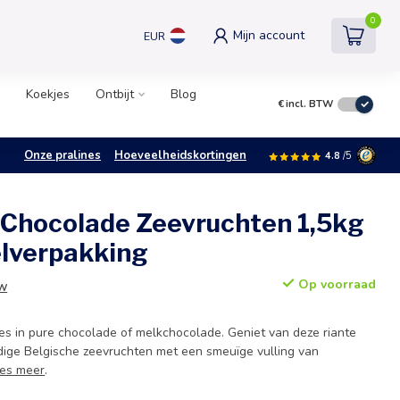
0
Mijn account
EUR
Koekjes
Ontbijt
Blog
€
incl. BTW
Onze pralines
Hoeveelheidskortingen
4.8
/5
 Chocolade Zeevruchten 1,5kg
elverpakking
Op voorraad
TW
s in pure chocolade of melkchocolade. Geniet van deze riante
ige Belgische zeevruchten met een smeuïge vulling van
es meer
.