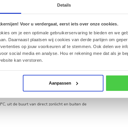
iante voorraad op een droge, koele plek tussen
Details
s chocolade zeevruchten
ernijen! Voor u verdergaat, eerst iets over onze cookies.
okies om je een optimale gebruikerservaring te bieden en we geb
ten chocolade en hun hoogwaardige, smeuïge
an. Daarnaast plaatsen wij cookies van derde partijen om geper
dvertenties op jouw voorkeuren af te stemmen. Ook delen we inf
voor social media en analyse. Hou er rekening mee dat als je be
lade en witte chocolade voor een gebalanceerde
ebsite kan verstoren.
kt geen palmolie in de recepturen.
Aanpassen
armee geschikt voor vegetariërs.
, uit de buurt van direct zonlicht en buiten de