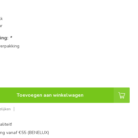
lk
ur
ing:
*
erpakking
Toevoegen aan winkelwagen
lijken
liteit!
ing vanaf €55 (BENELUX)