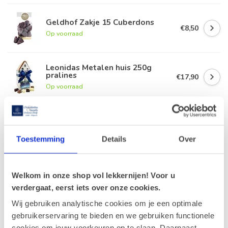
Geldhof Zakje 15 Cuberdons
€8,50
Op voorraad
Leonidas Metalen huis 250g
pralines
€17,90
Op voorraad
Leonidas Geschenkdoos 54
Napolitains
€20,90
Op voorraad
Toestemming
Details
Over
Leonidas Napolitains 1,3kg
€54,35
Welkom in onze shop vol lekkernijen! Voor u
Op voorraad
verdergaat, eerst iets over onze cookies.
Wij gebruiken analytische cookies om je een optimale
gebruikerservaring te bieden en we gebruiken functionele
cookies om jouw voorkeuren op te slaan. Daarnaast