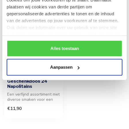
Recent bekeken
plaatsen wij cookies van derde partijen om
gepersonaliseerde advertenties te tonen en de inhoud
van de advertenties op jouw voorkeuren af te stemmen.
Ook delen we informatie over uw gebruik van onze site
met onze partners voor social media en analyse. Hou er
rekening mee dat als je bepaalde cookies blokkeert, het
de correcte werking van de website kan verstoren.
Alles toestaan
Aanpassen
LEONIDAS
Geschenkdoos 24
Napolitains
Een verfijnd assortiment met
diverse smaken voor een
hoogwaardige
€11,90
smaakervaring....