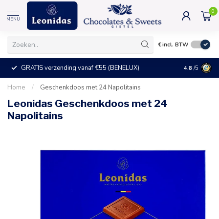
0
MENU
€
incl. BTW
GRATIS verzending vanaf €55 (BENELUX)
+25°C = ve
4.8
/5
Home
/
Geschenkdoos met 24 Napolitains
Leonidas Geschenkdoos met 24
Napolitains