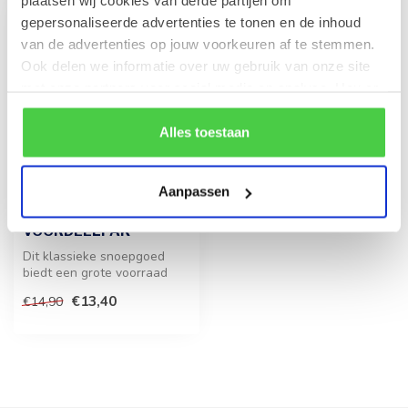
plaatsen wij cookies van derde partijen om
gepersonaliseerde advertenties te tonen en de inhoud
-10%
van de advertenties op jouw voorkeuren af te stemmen.
Ook delen we informatie over uw gebruik van onze site
met onze partners voor social media en analyse. Hou er
rekening mee dat als je bepaalde cookies blokkeert, het
de correcte werking van de website kan verstoren.
Alles toestaan
Aanpassen
HARIBO
Happy Cola 1kg
VOORDEELPAK
Dit klassieke snoepgoed
biedt een grote voorraad
van de geliefde colaflesjes.
€13,40
€14,90
Ee...