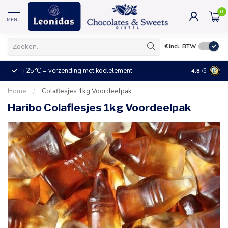
0
MENU
€
incl. BTW
+25°C = verzending met koelelement
Kleine prijz
4.8
/5
Home
/
Colaflesjes 1kg Voordeelpak
Haribo Colaflesjes 1kg Voordeelpak