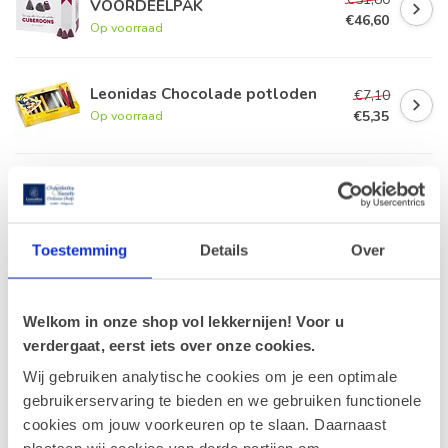
VOORDEELPAK
€46,60
Op voorraad
Leonidas Chocolade potloden
€7,10
€5,35
Op voorraad
Leonidas Chocolademunten
250g
€11,90
Op voorraad
Toestemming
Details
Over
Haribo Puntzak (M) snoep 300g
€6,00
Op voorraad
Welkom in onze shop vol lekkernijen! Voor u
verdergaat, eerst iets over onze cookies.
Wij gebruiken analytische cookies om je een optimale
gebruikerservaring te bieden en we gebruiken functionele
Recent bekeken
cookies om jouw voorkeuren op te slaan. Daarnaast