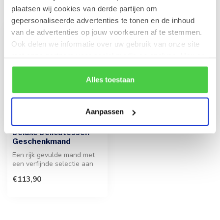
Recent bekeken
plaatsen wij cookies van derde partijen om
gepersonaliseerde advertenties te tonen en de inhoud
van de advertenties op jouw voorkeuren af te stemmen.
Ook delen we informatie over uw gebruik van onze site
met onze partners voor social media en analyse. Hou er
rekening mee dat als je bepaalde cookies blokkeert, het
de correcte werking van de website kan verstoren.
Alles toestaan
Aanpassen
Deluxe Delicatessen
Geschenkmand
Een rijk gevulde mand met
een verfijnde selectie aan
pralines, bonbons en divers...
€113,90