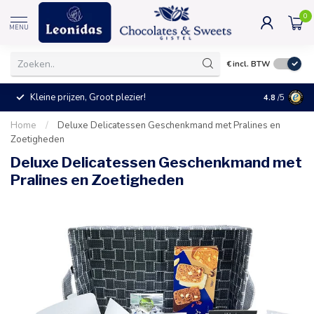
0
MENU
€
incl. BTW
Kleine prijzen, Groot plezier!
4.8
/5
Home
/
Deluxe Delicatessen Geschenkmand met Pralines en
Zoetigheden
Deluxe Delicatessen Geschenkmand met
Pralines en Zoetigheden