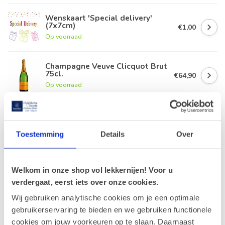
Wenskaart 'Special delivery'
(7x7cm)
€1,00
Op voorraad
Champagne Veuve Clicquot Brut
75cl.
€64,90
Op voorraad
Leonidas Zakje Marsepein
Fruitkorf 200g
€9,90
Op voorraad
Toestemming
Details
Over
Geldhof Zakje 15 Cuberdons
Welkom in onze shop vol lekkernijen! Voor u
€8,50
Op voorraad
verdergaat, eerst iets over onze cookies.
Wij gebruiken analytische cookies om je een optimale
gebruikerservaring te bieden en we gebruiken functionele
cookies om jouw voorkeuren op te slaan. Daarnaast