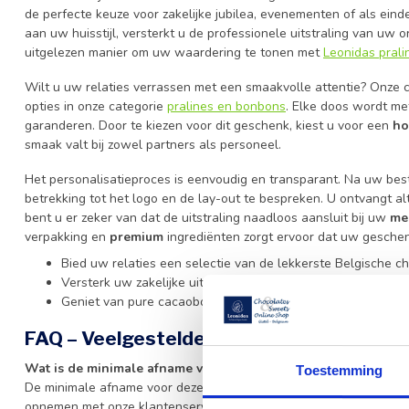
de perfecte keuze voor zakelijke jubilea, evenementen of als ei
aan uw huisstijl, versterkt u de professionele uitstraling van uw o
uitgelezen manier om uw waardering te tonen met
Leonidas prali
Wilt u uw relaties verrassen met een smaakvolle attentie? Onze c
opties in onze categorie
pralines en bonbons
. Elke doos wordt me
garanderen. Door te kiezen voor dit geschenk, kiest u voor een
ho
smaak valt bij zowel partners als personeel.
Het personalisatieproces is eenvoudig en transparant. Na uw be
betrekking tot het logo en de lay-out te bespreken. U ontvangt alt
bent u er zeker van dat de uitstraling naadloos aansluit bij uw
mer
verpakking en
premium
ingrediënten zorgt ervoor dat uw geschenk
Bied uw relaties een selectie van de lekkerste Belgische c
Versterk uw zakelijke uitstraling door de verpakking te vo
Geniet van pure cacaoboter en gegarandeerde versheid in 
FAQ – Veelgestelde vragen over de geper
Wat is de minimale afname voor deze gepersonaliseerde doo
Toestemming
De minimale afname voor deze dozen bedraagt 60 stuks. Voor klein
opnemen met onze klantenservice.