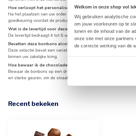
Welkom in onze shop vol lekk
Hoe verloopt het personalisatieproces voor de doos?
Na het plaatsen van uw order nemen wij contact op voor het ontwe
Wij gebruiken analytische co
goedkeuring voordat de productie van uw relatiegeschenken start
om jouw voorkeuren op te sla
Wat is de levertijd voor deze gepersonaliseerde geschenken?
tonen en de inhoud van de a
De levertijd bedraagt 4 tot 6 weken na de definitieve goedkeuring
onze site met onze partners 
Bevatten deze bonbons alcohol?
de correcte werking van de w
Deze selectie bevat een variatie aan bonbons zonder alcohol, waa
binnen uw zakelijke kring.
Hoe bewaar ik de chocolade het best?
Bewaar de bonbons op een droge, koele plaats tussen de 15 en 18 
en sterke geuren, om de smaak en textuur optimaal te houden.
Recent bekeken