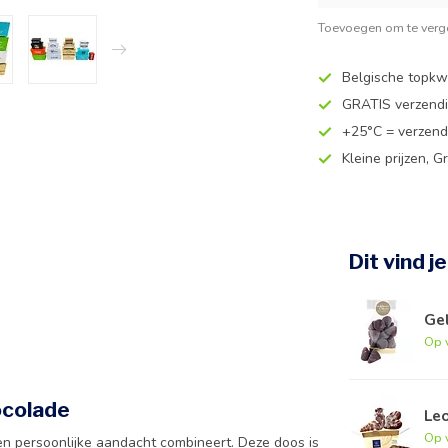
Toevoegen om te verge
Belgische topkwa
GRATIS verzend
+25°C = verzend
Kleine prijzen, Gr
Dit vind j
Ge
Op 
ocolade
Le
Op 
en persoonlijke aandacht combineert. Deze doos is