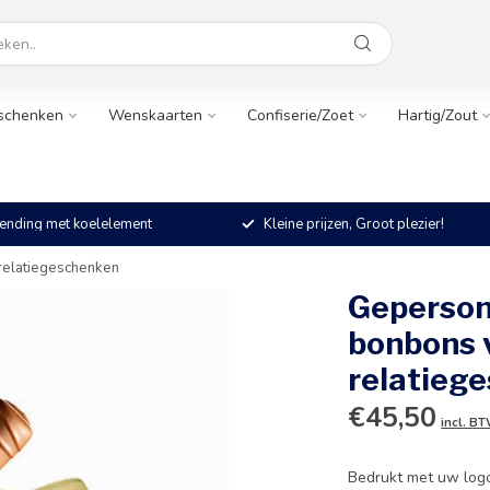
schenken
Wenskaarten
Confiserie/Zoet
Hartig/Zout
ending met koelelement
Kleine prijzen, Groot plezier!
relatiegeschenken
Geperson
bonbons v
relatieg
€45,50
incl. B
Bedrukt met uw logo,