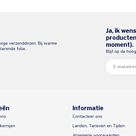
Ja, ik wen
producten 
evige verzenddozen. Bij warme
moment).
lerende folie.
Blijf op de hoo
eën
Informatie
ons
Contacteer ons
kernijen
Landen, Tarieven en Tijden
Algemene voorwaarden