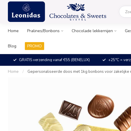
Home
Pralines/Bonbons
Chocolade lekkernijen
Ge
Blog
PROMO
GRATIS verzending vanaf €55 (BENELUX)
+25°C = verz
Home
/
Gepersonaliseerde doos met 1kg bonbons voor zakelijke 