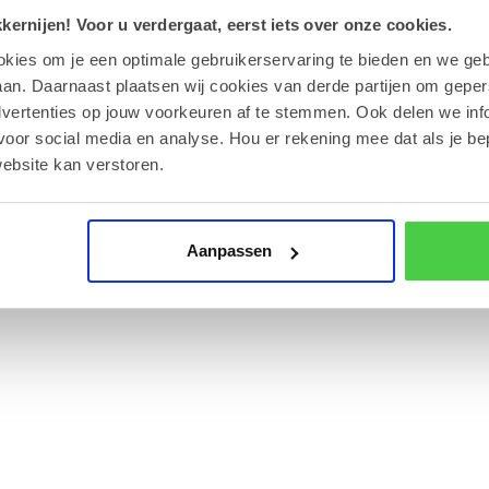
ernijen! Voor u verdergaat, eerst iets over onze cookies.
rp. U ontvangt altijd een digitale proefdruk ter
okies om je een optimale gebruikerservaring te bieden en we geb
.
an. Daarnaast plaatsen wij cookies van derde partijen om geper
dvertenties op jouw voorkeuren af te stemmen. Ook delen we inf
 van uw digitale proefdruk.
voor social media en analyse. Hou er rekening mee dat als je be
ebsite kan verstoren.
rdoor ze zeer geschikt zijn voor een breed publiek
Aanpassen
graden Celsius, uit de buurt van direct zonlicht