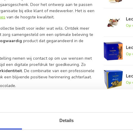
ndejaarsgeschenk. Door het ontwerp aan te passen
rganisatie bij elke klant of medewerker. Het is een
nes
van de hoogste kwaliteit.
Le
Op 
ollectie biedt voor ieder wat wils. Ontdek meer
t zorg samengesteld om een optimale beleving te
ogwaardig
product dat gegarandeerd in de
Le
Op 
stelling nemen wij contact op om uw wensen met
ijd een digitale proefdruk ter goedkeuring. Zo
kidentiteit
. De combinatie van een professionele
Le
 een blijvende positieve herinnering achterlaat.
Op 
hocolade.
orzien van uw eigen logo of boodschap.
elk geschenk.
sonaliseerde doos
s?
Details
ere aantallen kunt u vrijblijvend contact