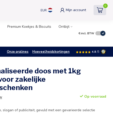
0
Mijn account
EUR
Premium Koekjes & Biscuits
Ontbijt
€
incl. BTW
Onze pralines
Hoeveelheidskortingen
4.8
/5
aliseerde doos met 1kg
oor zakelijke
eschenken
Op voorraad
TW
 slogan of publiciteit, gevuld met een gevarieerde selectie