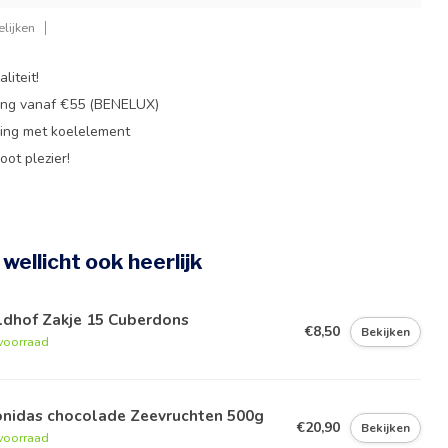
lijken
liteit!
ing vanaf €55 (BENELUX)
ing met koelelement
oot plezier!
e wellicht ook heerlijk
ldhof Zakje 15 Cuberdons
€8,50
Bekijken
voorraad
onidas chocolade Zeevruchten 500g
€20,90
Bekijken
voorraad