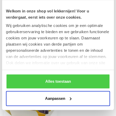
Op voorraad
Welkom in onze shop vol lekkernijen! Voor u
verdergaat, eerst iets over onze cookies.
Geldhof Cuberdonspek
€6,00
Wij gebruiken analytische cookies om je een optimale
Op voorraad
gebruikerservaring te bieden en we gebruiken functionele
cookies om jouw voorkeuren op te slaan. Daarnaast
plaatsen wij cookies van derde partijen om
Regenboog lolly 50g
€2,30
gepersonaliseerde advertenties te tonen en de inhoud
Op voorraad
van de advertenties op jouw voorkeuren af te stemmen.
Ook delen we informatie over uw gebruik van onze site
met onze partners voor social media en analyse. Hou er
rekening mee dat als je bepaalde cookies blokkeert, het
Recent bekeken
de correcte werking van de website kan verstoren.
Alles toestaan
Aanpassen