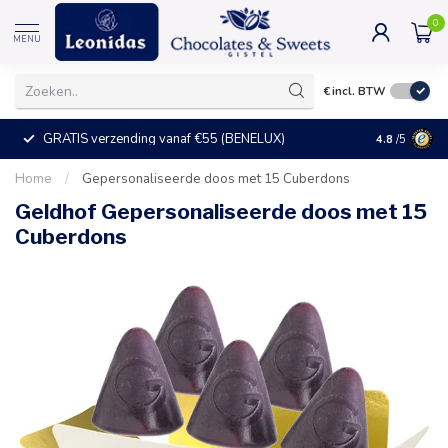
0
MENU
€
incl. BTW
GRATIS verzending vanaf €55 (BENELUX)
+25°C = ve
4.8
/5
Home
/
Gepersonaliseerde doos met 15 Cuberdons
Geldhof Gepersonaliseerde doos met 15
Cuberdons