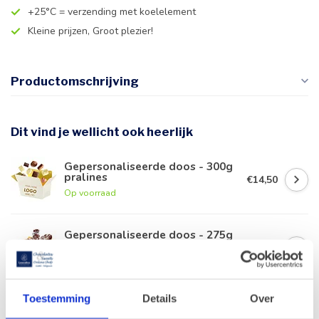
+25°C = verzending met koelelement
Kleine prijzen, Groot plezier!
Productomschrijving
Dit vind je wellicht ook heerlijk
Gepersonaliseerde doos - 300g
pralines
€14,50
Op voorraad
Gepersonaliseerde doos - 275g
zeevruchten
€13,50
Op voorraad
Toestemming
Details
Over
Geldhof Cuberdonstroop 330g
€9,90