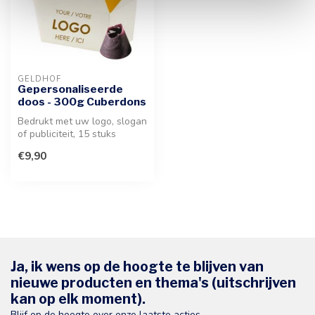
GELDHOF
Gepersonaliseerde
doos - 300g Cuberdons
Bedrukt met uw logo, slogan
of publiciteit, 15 stuks
authentieke Belgische
€9,90
confi...
Ja, ik wens op de hoogte te blijven van
nieuwe producten en thema's (uitschrijven
kan op elk moment).
Blijf op de hoogte over onze laatste acties