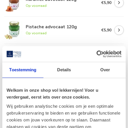
€5,90
Op voorraad
Pistache advocaat 120g
€5,90
Op voorraad
Trio van Smoothies
€8,85
€8,40
Op voorraad
Toestemming
Details
Over
Smoothie Groen 20cl.
€2,95
Op voorraad
Welkom in onze shop vol lekkernijen! Voor u
verdergaat, eerst iets over onze cookies.
Wij gebruiken analytische cookies om je een optimale
gebruikerservaring te bieden en we gebruiken functionele
Recent bekeken
cookies om jouw voorkeuren op te slaan. Daarnaast
plaatsen wij cookies van derde partijen om