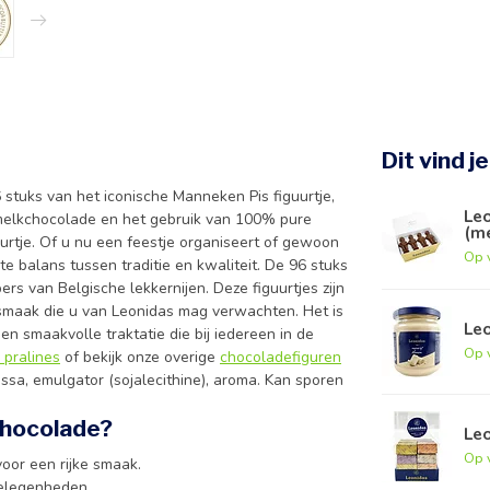
Dit vind j
 stuks van het iconische Manneken Pis figuurtje,
Le
 melkchocolade en het gebruik van 100% pure
(m
urtje. Of u nu een feestje organiseert of gewoon
Op 
e balans tussen traditie en kwaliteit. De 96 stuks
rs van Belgische lekkernijen. Deze figuurtjes zijn
 smaak die u van Leonidas mag verwachten. Het is
Le
n smaakvolle traktatie die bij iedereen in de
Op 
 pralines
of bekijk onze overige
chocoladefiguren
ssa, emulgator (sojalecithine), aroma. Kan sporen
chocolade?
Leo
Op 
or een rijke smaak.
 gelegenheden.