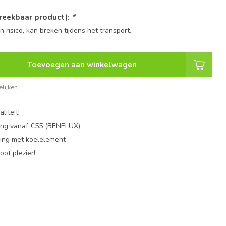
reekbaar product):
*
n risico, kan breken tijdens het transport.
Toevoegen aan winkelwagen
lijken
liteit!
ing vanaf €55 (BENELUX)
ing met koelelement
oot plezier!