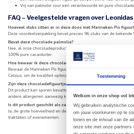
Vrij van palmolie voor een verantwoorde en pure chocolade
FAQ – Veelgestelde vragen over Leonida
Hoeveel stuks zitten er in deze doos met Manneken Pis figuur
Deze voordeelverpakking bevat precies 96 stuks van de bekende 
Bevat deze chocolade palmolie?
Nee, al onze chocoladeproducten van Leonidas zijn vervaardigd z
100% pure cacaoboter.
Hoe bewaar ik deze chocolade het beste?
Bewaar de Manneken Pis figuurtjes op een koele, droge en donker
Celsius, om de kwaliteit optimaal te houden.
Toestemming
Zijn deze chocoladefiguurtjes geschikt voor mensen met een 
Dit product kan sporen bevatten van andere noten, aangezien he
Welkom in onze shop vol lekk
andere allergenen aanwezig kunnen zijn.
Is dit product geschikt als zakelijke traktatie?
Wij gebruiken analytische co
Ja, de grote hoeveelheid en de iconische vorm maken deze Manneke
om jouw voorkeuren op te sla
traktaties of evenementen.
tonen en de inhoud van de a
onze site met onze partners 
de correcte werking van de w