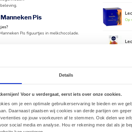
beleving.
Le
s Manneken Pis
Op 
tjes?
Manneken Pis figuurtjes in melkchocolade.
Leo
onder palmolie en maken uitsluitend gebruik van
Op 
e plaats, bij voorkeur tussen 15 en 18 graden
Details
notenallergie?
t in een omgeving wordt verwerkt waar ook
ernijen! Voor u verdergaat, eerst iets over onze cookies.
okies om je een optimale gebruikerservaring te bieden en we geb
n Pis figuurtjes zeer geschikt voor zakelijke
an. Daarnaast plaatsen wij cookies van derde partijen om geper
dvertenties op jouw voorkeuren af te stemmen. Ook delen we inf
voor social media en analyse. Hou er rekening mee dat als je be
ebsite kan verstoren.