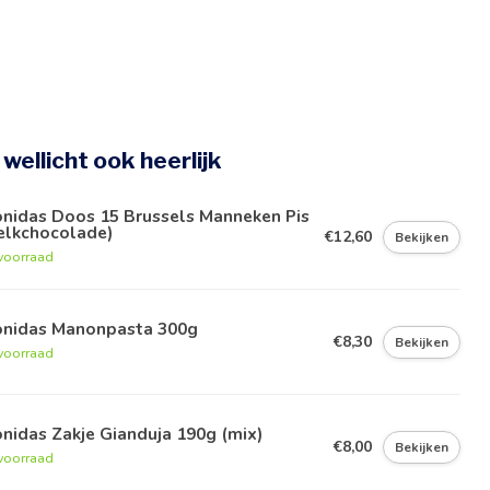
e wellicht ook heerlijk
onidas Doos 15 Brussels Manneken Pis
elkchocolade)
€12,60
Bekijken
voorraad
onidas Manonpasta 300g
€8,30
Bekijken
voorraad
nidas Zakje Gianduja 190g (mix)
€8,00
Bekijken
voorraad