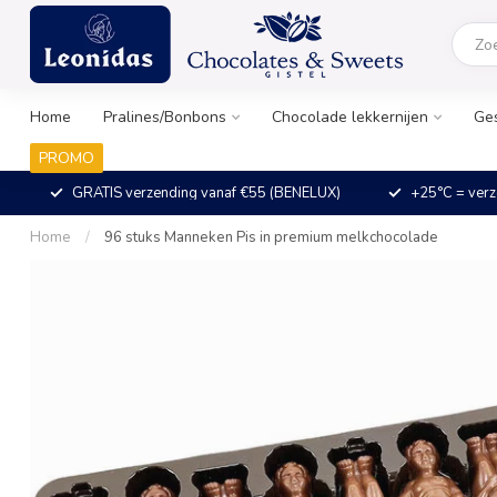
Home
Pralines/Bonbons
Chocolade lekkernijen
Ge
PROMO
GRATIS verzending vanaf €55 (BENELUX)
+25°C = verz
Home
/
96 stuks Manneken Pis in premium melkchocolade