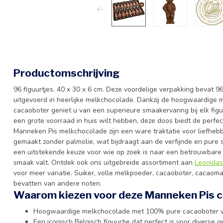
Productomschrijving
96 figuurtjes. 40 x 30 x 6 cm. Deze voordelige verpakking bevat 96
uitgevoerd in heerlijke melkchocolade. Dankzij de hoogwaardige
cacaoboter geniet u van een superieure smaakervaring bij elk figu
een grote voorraad in huis wilt hebben, deze doos biedt de perfect
Manneken Pis melkchocolade zijn een ware traktatie voor liefhebbe
gemaakt zonder palmolie, wat bijdraagt aan de verfijnde en pure
een uitstekende keuze voor wie op zoek is naar een betrouwbare e
smaak valt. Ontdek ook ons uitgebreide assortiment aan
Leonidas
voor meer variatie. Suiker, volle melkpoeder, cacaoboter, cacaoma
bevatten van andere noten.
Waarom kiezen voor deze Manneken Pis 
Hoogwaardige melkchocolade met 100% pure cacaoboter vo
Een iconisch Belgisch figuurtje dat perfect is voor diverse