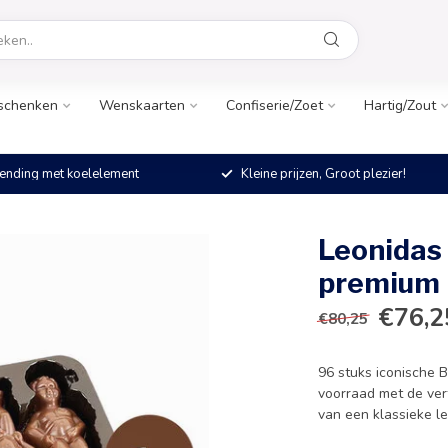
schenken
Wenskaarten
Confiserie/Zoet
Hartig/Zout
ending met koelelement
Kleine prijzen, Groot plezier!
Leonidas
premium 
€76,2
€80,25
96 stuks iconische 
voorraad met de ver
van een klassieke le