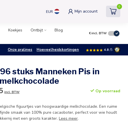
0
Mijn account
EUR
Koekjes
Ontbijt
Blog
€
incl. BTW
Onze pralines
Hoeveelheidskortingen
4.8
/5
 96 stuks Manneken Pis in
melkchocolade
5
Op voorraad
incl. BTW
Belgische figuurtjes van hoogwaardige melkchocolade. Een ruime
fijnde smaak van 100% pure cacaoboter, perfect voor wie houdt
kkernij met een groots karakter.
Lees meer
.