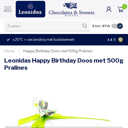
0
MENU
€
incl. BTW
+25°C = verzending met koelelement
Kleine prijz
4.8
/5
Home
/
Happy Birthday Doos met 500g Pralines
Leonidas Happy Birthday Doos met 500g
Pralines