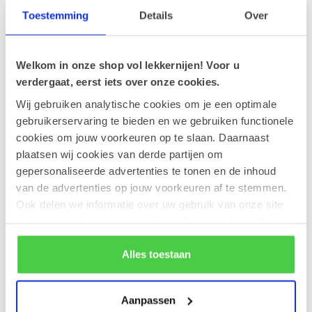
€8,50
Op voorraad
Toestemming
Details
Over
Leonidas Orangettes 250g
Welkom in onze shop vol lekkernijen! Voor u
€11,70
Op voorraad
verdergaat, eerst iets over onze cookies.
Wij gebruiken analytische cookies om je een optimale
gebruikerservaring te bieden en we gebruiken functionele
Leonidas Cube Studentenhaver
300g
€16,10
cookies om jouw voorkeuren op te slaan. Daarnaast
Op voorraad
plaatsen wij cookies van derde partijen om
gepersonaliseerde advertenties te tonen en de inhoud
van de advertenties op jouw voorkeuren af te stemmen.
Champagne Gobillard Grande
Réserve 37,5 cl.
€24,90
Ook delen we informatie over uw gebruik van onze site
Op voorraad
met onze partners voor social media en analyse. Hou er
rekening mee dat als je bepaalde cookies blokkeert, het
de correcte werking van de website kan verstoren.
Alles toestaan
Recent bekeken
Aanpassen