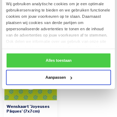
Wij gebruiken analytische cookies om je een optimale
Wenskaart 'Zalig Pasen' (7x7cm)
€1,00
gebruikerservaring te bieden en we gebruiken functionele
Op voorraad
cookies om jouw voorkeuren op te slaan. Daarnaast
plaatsen wij cookies van derde partijen om
gepersonaliseerde advertenties te tonen en de inhoud
van de advertenties op jouw voorkeuren af te stemmen.
Recent bekeken
Ook delen we informatie over uw gebruik van onze site
met onze partners voor social media en analyse. Hou er
rekening mee dat als je bepaalde cookies blokkeert, het
de correcte werking van de website kan verstoren.
Alles toestaan
Aanpassen
Wenskaart 'Joyeuses
Pâques' (7x7cm)