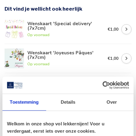
Dit vind je wellicht ook heerlijk
Wenskaart 'Special delivery'
(7x7cm)
€1,00
Op voorraad
Wenskaart 'Joyeuses Pâques'
(7x7cm)
€1,00
Op voorraad
Wenskaartje 'groen' (7x7cm)
€1,00
Op voorraad
Toestemming
Details
Over
Wenskaart 'Madeliefjes' (7x7cm)
€1,00
Op voorraad
Welkom in onze shop vol lekkernijen! Voor u
verdergaat, eerst iets over onze cookies.