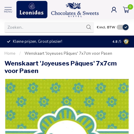
0
MENU
€
incl. BTW
Kleine prijzen, Groot plezier!
4.8
/5
Home
/
Wenskaart 'Joyeuses Pâques' 7x7cm voor Pasen
Wenskaart 'Joyeuses Pâques' 7x7cm
voor Pasen