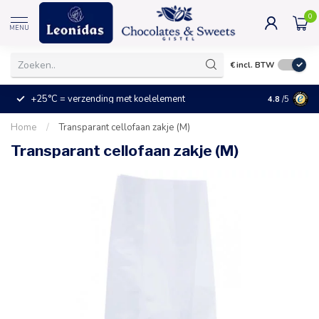
0
MENU
€
incl. BTW
+25°C = verzending met koelelement
Kleine prijz
4.8
/5
Home
/
Transparant cellofaan zakje (M)
Transparant cellofaan zakje (M)