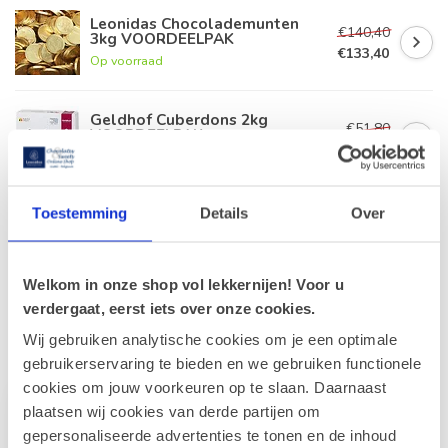
Leonidas Chocolademunten
€140,40
3kg VOORDEELPAK
€133,40
Op voorraad
Geldhof Cuberdons 2kg
€51,80
VOORDEELPAK
€46,60
Op voorraad
Toestemming
Details
Over
Leonidas Pralines 1,5kg
€62,70
Op voorraad
Welkom in onze shop vol lekkernijen! Voor u
verdergaat, eerst iets over onze cookies.
Wij gebruiken analytische cookies om je een optimale
Recent bekeken
gebruikerservaring te bieden en we gebruiken functionele
cookies om jouw voorkeuren op te slaan. Daarnaast
plaatsen wij cookies van derde partijen om
gepersonaliseerde advertenties te tonen en de inhoud