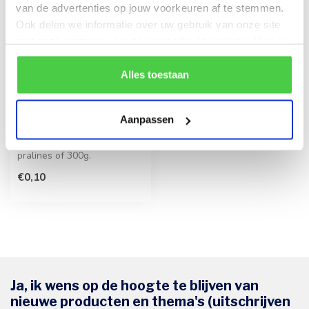
van de advertenties op jouw voorkeuren af te stemmen.
Ook delen we informatie over uw gebruik van onze site
met onze partners voor social media en analyse. Hou er
rekening mee dat als je bepaalde cookies blokkeert, het
de correcte werking van de website kan verstoren.
Alles toestaan
Transparant cellofaan
Aanpassen
zakje (M)
Geschikt voor maximaal 20
pralines of 300g.
€0,10
Ja, ik wens op de hoogte te blijven van
nieuwe producten en thema's (uitschrijven