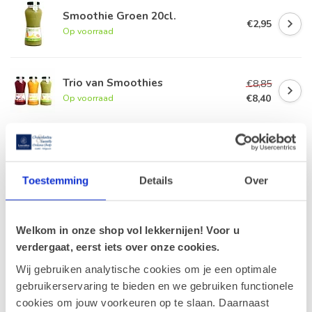
Smoothie Groen 20cl.
€2,95
Op voorraad
Trio van Smoothies
€8,85
€8,40
Op voorraad
Leonidas Irrésistibles 500g
€20,90
Op voorraad
Toestemming
Details
Over
Leonidas Kleine Hartjes 350g
€14,65
Welkom in onze shop vol lekkernijen! Voor u
Op voorraad
verdergaat, eerst iets over onze cookies.
Wij gebruiken analytische cookies om je een optimale
gebruikerservaring te bieden en we gebruiken functionele
Recent bekeken
cookies om jouw voorkeuren op te slaan. Daarnaast