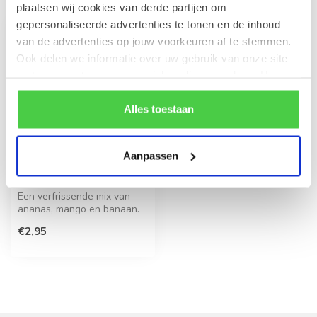
plaatsen wij cookies van derde partijen om
gepersonaliseerde advertenties te tonen en de inhoud
van de advertenties op jouw voorkeuren af te stemmen.
Ook delen we informatie over uw gebruik van onze site
met onze partners voor social media en analyse. Hou er
rekening mee dat als je bepaalde cookies blokkeert, het
de correcte werking van de website kan verstoren.
Alles toestaan
Aanpassen
Smoothie Geel 20cl.
Een verfrissende mix van
ananas, mango en banaan.
Deze veganistische
€2,95
dorstlesser...