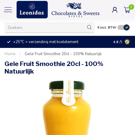
0
MENU
€
incl. BTW
+25°C = verzending met koelelement
Kleine prijz
4.8
/5
Home
/
Gele Fruit Smoothie 20cl - 100% Natuurlijk
Gele Fruit Smoothie 20cl - 100%
Natuurlijk