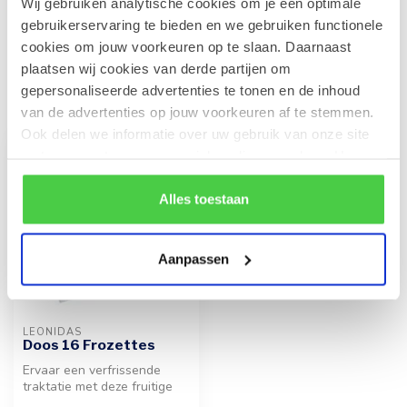
Wij gebruiken analytische cookies om je een optimale
€8,40
Op voorraad
gebruikerservaring te bieden en we gebruiken functionele
cookies om jouw voorkeuren op te slaan. Daarnaast
plaatsen wij cookies van derde partijen om
gepersonaliseerde advertenties te tonen en de inhoud
Recent bekeken
van de advertenties op jouw voorkeuren af te stemmen.
Ook delen we informatie over uw gebruik van onze site
met onze partners voor social media en analyse. Hou er
rekening mee dat als je bepaalde cookies blokkeert, het
de correcte werking van de website kan verstoren.
Alles toestaan
Aanpassen
LEONIDAS
Doos 16 Frozettes
Ervaar een verfrissende
traktatie met deze fruitige
lekkernijen. Voor de