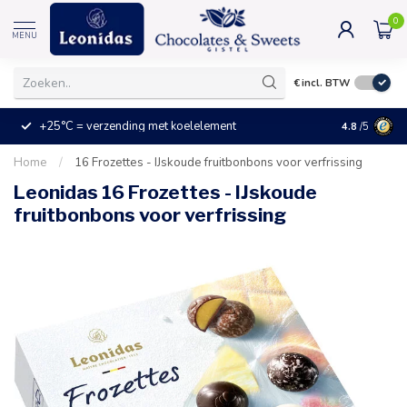
0
MENU
€
incl. BTW
+25°C = verzending met koelelement
Kleine prijz
4.8
/5
Home
/
16 Frozettes - IJskoude fruitbonbons voor verfrissing
Leonidas 16 Frozettes - IJskoude
fruitbonbons voor verfrissing