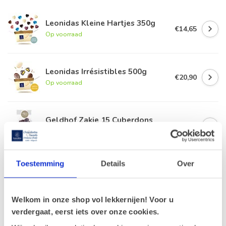
Leonidas Kleine Hartjes 350g
€14,65
Op voorraad
Leonidas Irrésistibles 500g
€20,90
Op voorraad
Geldhof Zakje 15 Cuberdons
€8,50
Op voorraad
Toestemming
Leonidas Zakje Vruchtenpasta
Details
Over
200g
€8,50
Op voorraad
Welkom in onze shop vol lekkernijen! Voor u
verdergaat, eerst iets over onze cookies.
Trio van Smoothies
€8,85