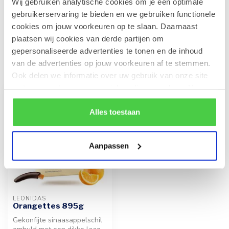
Wij gebruiken analytische cookies om je een optimale
confituur 215g
€5,00
gebruikerservaring te bieden en we gebruiken functionele
Op voorraad
cookies om jouw voorkeuren op te slaan. Daarnaast
plaatsen wij cookies van derde partijen om
gepersonaliseerde advertenties te tonen en de inhoud
Recent bekeken
van de advertenties op jouw voorkeuren af te stemmen.
Ook delen we informatie over uw gebruik van onze site
met onze partners voor social media en analyse. Hou er
rekening mee dat als je bepaalde cookies blokkeert, het
de correcte werking van de website kan verstoren.
Alles toestaan
Aanpassen
LEONIDAS
Orangettes 895g
Gekonfijte sinaasappelschil