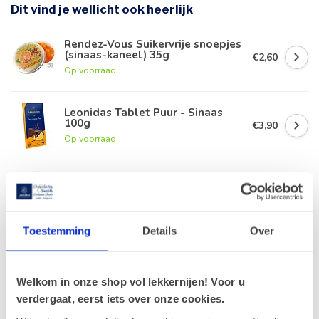
Dit vind je wellicht ook heerlijk
Rendez-Vous Suikervrije snoepjes
(sinaas-kaneel) 35g
€2,60
Op voorraad
Leonidas Tablet Puur - Sinaas
100g
€3,90
Op voorraad
Kruidenbonbons - Sinaasappel
200g (suikervrij)
€6,00
Op voorraad
Toestemming
Details
Over
Leonidas Schijfjes citroen /
sinaasappel (12 stuks)
€8,20
Op voorraad
Welkom in onze shop vol lekkernijen! Voor u
verdergaat, eerst iets over onze cookies.
Vandererfven Sinaasappel