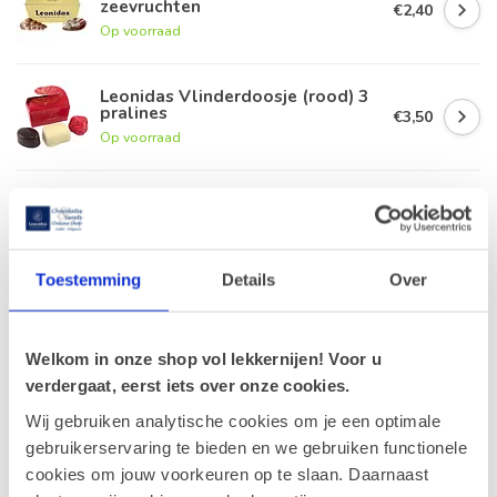
zeevruchten
€2,40
Op voorraad
Leonidas Vlinderdoosje (rood) 3
pralines
€3,50
Op voorraad
Leonidas Doosje 4 pralines
€4,50
Op voorraad
Toestemming
Details
Over
Leonidas Zakje 3 x Gianduja
€2,40
Op voorraad
Welkom in onze shop vol lekkernijen! Voor u
verdergaat, eerst iets over onze cookies.
Wij gebruiken analytische cookies om je een optimale
gebruikerservaring te bieden en we gebruiken functionele
Recent bekeken
cookies om jouw voorkeuren op te slaan. Daarnaast