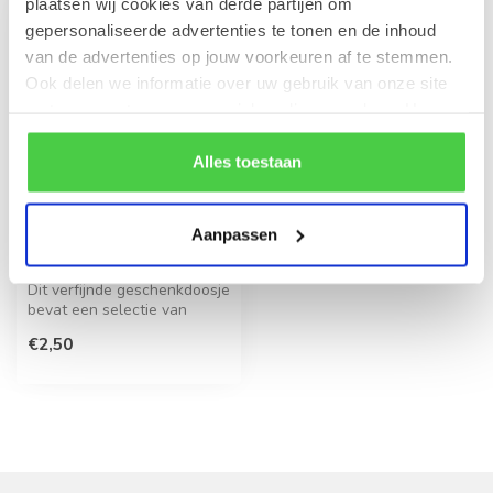
plaatsen wij cookies van derde partijen om
gepersonaliseerde advertenties te tonen en de inhoud
van de advertenties op jouw voorkeuren af te stemmen.
Ook delen we informatie over uw gebruik van onze site
met onze partners voor social media en analyse. Hou er
rekening mee dat als je bepaalde cookies blokkeert, het
de correcte werking van de website kan verstoren.
Alles toestaan
Aanpassen
LEONIDAS
Doosje 2 pralines
Dit verfijnde geschenkdoosje
bevat een selectie van
hoogwaardige Belgische
€2,50
choco...