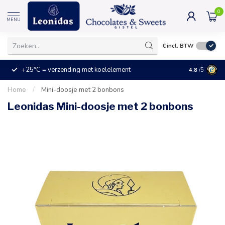
0
MENU
€
incl. BTW
+25°C = verzending met koelelement
Kleine prijz
4.8
/5
Home
/
Mini-doosje met 2 bonbons
Leonidas Mini-doosje met 2 bonbons