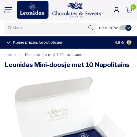
0
MENU
€
incl. BTW
Kleine prijzen, Groot plezier!
4.8
/5
Home
/
Mini-doosje met 10 Napolitains
Leonidas Mini-doosje met 10 Napolitains