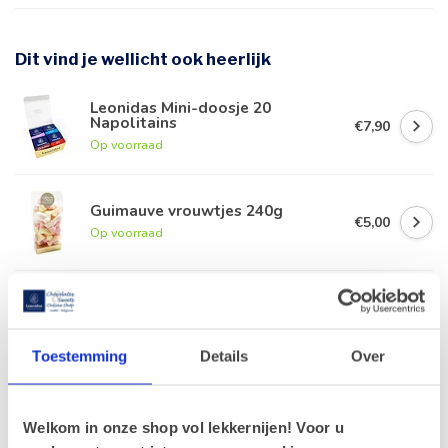
Dit vind je wellicht ook heerlijk
Leonidas Mini-doosje 20
Napolitains
€7,90
Op voorraad
Guimauve vrouwtjes 240g
€5,00
Op voorraad
Leonidas Chocolade potloden
€7,10
€5,35
Op voorraad
Toestemming
Details
Over
Leonidas chocolade Zeevruchten
200g
€8,50
Welkom in onze shop vol lekkernijen! Voor u
Op voorraad