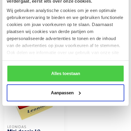
verdergaat, eerst iets over onze cookies.
Wij gebruiken analytische cookies om je een optimale
Geldhof Zakje 15 Cuberdons
gebruikerservaring te bieden en we gebruiken functionele
€8,50
Op voorraad
cookies om jouw voorkeuren op te slaan. Daarnaast
plaatsen wij cookies van derde partijen om
gepersonaliseerde advertenties te tonen en de inhoud
van de advertenties op jouw voorkeuren af te stemmen.
Recent bekeken
Ook delen we informatie over uw gebruik van onze site
met onze partners voor social media en analyse. Hou er
rekening mee dat als je bepaalde cookies blokkeert, het
de correcte werking van de website kan verstoren.
Alles toestaan
Aanpassen
LEONIDAS