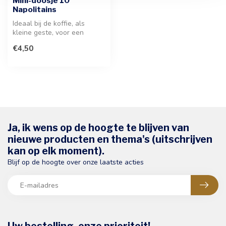
Mini-doosje 10
Napolitains
Ideaal bij de koffie, als
kleine geste, voor een
heerlijk genotsmoment. Deze
€4,50
sel...
Ja, ik wens op de hoogte te blijven van
nieuwe producten en thema's (uitschrijven
kan op elk moment).
Blijf op de hoogte over onze laatste acties