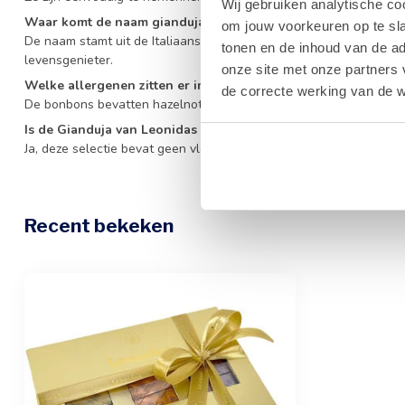
Wij gebruiken analytische co
Waar komt de naam gianduja vandaan?
om jouw voorkeuren op te sla
De naam stamt uit de Italiaanse commedia dell'arte en verwijst 
tonen en de inhoud van de a
levensgenieter.
onze site met onze partners 
Welke allergenen zitten er in deze Leonidas chocolade?
de correcte werking van de w
De bonbons bevatten hazelnoten, amandelen, melk, soja, tarwe en
Is de Gianduja van Leonidas geschikt voor vegetariërs?
Ja, deze selectie bevat geen vleesproducten en past perfect binn
Recent bekeken