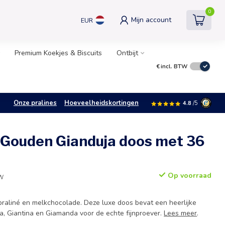
0
Mijn account
EUR
Premium Koekjes & Biscuits
Ontbijt
€
incl. BTW
Onze pralines
Hoeveelheidskortingen
4.8
/5
 Gouden Gianduja doos met 36
Op voorraad
TW
praliné en melkchocolade. Deze luxe doos bevat een heerlijke
ja, Giantina en Giamanda voor de echte fijnproever.
Lees meer
.