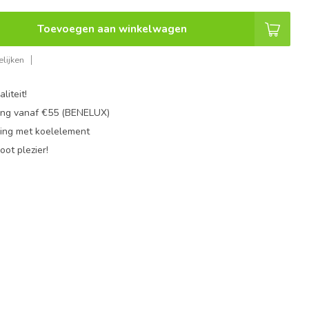
Toevoegen aan winkelwagen
lijken
liteit!
ing vanaf €55 (BENELUX)
ing met koelelement
oot plezier!