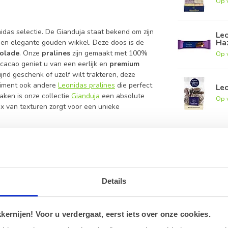
Op 
idas selectie. De Gianduja staat bekend om zijn
Leo
Ha
en elegante gouden wikkel. Deze doos is de
olade
. Onze
pralines
zijn gemaakt met 100%
Op 
 cacao geniet u van een eerlijk en
premium
jnd geschenk of uzelf wilt trakteren, deze
rtiment ook andere
Leonidas pralines
die perfect
Le
aken is onze collectie
Gianduja
een absolute
Op 
ix van texturen zorgt voor een unieke
s Gouden Gianduja doos
Details
en fijn gemalen hazelnoten.
ernijen! Voor u verdergaat, eerst iets over onze cookies.
wikkel.