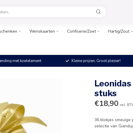
schenken
Wenskaarten
Confiserie/Zoet
Hartig/Zout
ending met koelelement
Kleine prijzen, Groot plezier!
Leonidas
stuks
€18,90
incl. B
36 blokjes smeuïge 
selectie van Giandu