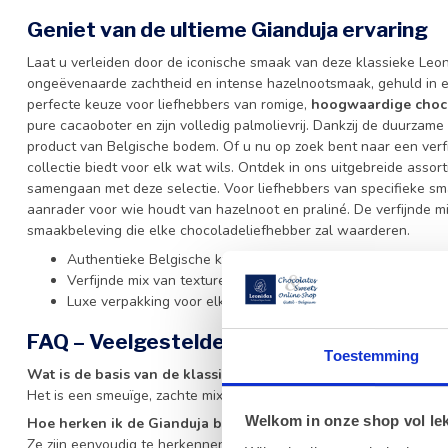
Geniet van de ultieme Gianduja ervaring
Laat u verleiden door de iconische smaak van deze klassieke Leon
ongeëvenaarde zachtheid en intense hazelnootsmaak, gehuld in e
perfecte keuze voor liefhebbers van romige,
hoogwaardige choc
pure cacaoboter en zijn volledig palmolievrij. Dankzij de duurzame
product van Belgische bodem. Of u nu op zoek bent naar een verfi
collectie biedt voor elk wat wils. Ontdek in ons uitgebreide asso
samengaan met deze selectie. Voor liefhebbers van specifieke sm
aanrader voor wie houdt van hazelnoot en praliné. De verfijnde m
smaakbeleving die elke chocoladeliefhebber zal waarderen.
Authentieke Belgische kwaliteit
Verfijnde mix van texturen en smaken
Luxe verpakking voor elk feestelijk moment
FAQ – Veelgestelde vragen over Leonida
Toestemming
Wat is de basis van de klassieke Leonidas Gianduja?
Het is een smeuïge, zachte mix van hoogwaardige melkchocolade 
Welkom in onze shop vol lekk
Hoe herken ik de Gianduja bonbons in deze doos?
Ze zijn eenvoudig te herkennen aan hun glimmende, goudkleurige 