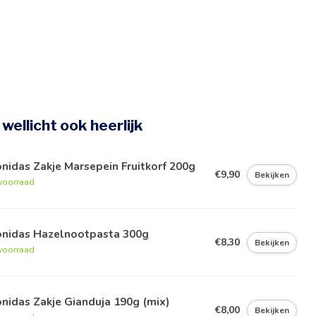
e wellicht ook heerlijk
nidas Zakje Marsepein Fruitkorf 200g
€9,90
Bekijken
voorraad
onidas Hazelnootpasta 300g
€8,30
Bekijken
voorraad
nidas Zakje Gianduja 190g (mix)
€8,00
Bekijken