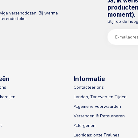
Ja, ik wen
producten 
evige verzenddozen. Bij warme
moment).
lerende folie.
Blijf op de hoo
eën
Informatie
ons
Contacteer ons
kernijen
Landen, Tarieven en Tijden
Algemene voorwaarden
Verzenden & Retourneren
t
Allergenen
Leonidas: onze Pralines