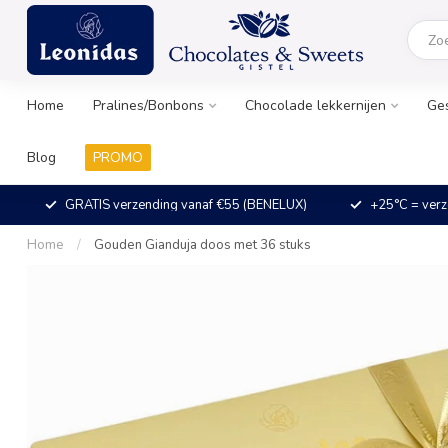
Home
Pralines/Bonbons
Chocolade lekkernijen
Ge
Blog
PROMO
GRATIS verzending vanaf €55 (BENELUX)
+25°C = verz
Home
/
Gouden Gianduja doos met 36 stuks