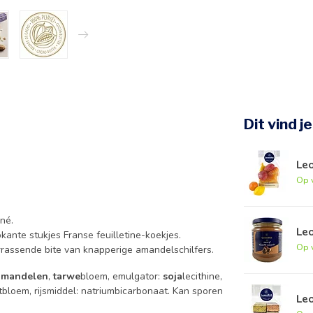
Dit vind j
Leo
Op 
né.
Le
okante stukjes Franse feuilletine-koekjes.
Op 
rassende bite van knapperige amandelschilfers.
amandelen
,
tarwe
bloem, emulgator:
soja
lecithine,
bloem, rijsmiddel: natriumbicarbonaat. Kan sporen
Leo