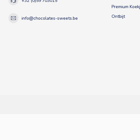
+32 (0)59 703015
Premium Koekj
Ontbijt
info@chocolates-sweets.be