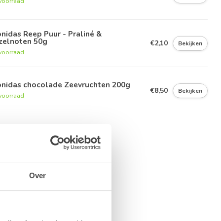
voorraad
nidas Reep Puur - Praliné &
zelnoten 50g
€2,10
Bekijken
voorraad
onidas chocolade Zeevruchten 200g
€8,50
Bekijken
voorraad
Over