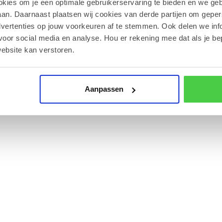
okies om je een optimale gebruikerservaring te bieden en we geb
an. Daarnaast plaatsen wij cookies van derde partijen om geper
naar het personage Gianduia, een bekende
dvertenties op jouw voorkeuren af te stemmen. Ook delen we inf
voor social media en analyse. Hou er rekening mee dat als je be
ebsite kan verstoren.
 gerst.
en een vegetarisch voedingspatroon.
Aanpassen