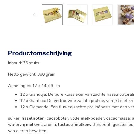
Productomschrijving
Inhoud: 36 stuks
Netto gewicht: 390 gram
Afmetingen: 17 x 14 x 3 cm
12 x Gianduja: De pure klassieker van zachte hazelnootprali
12 x Giantina: De vertrouwde zachte praliné, verrijkt met kr
12 x Giamanda: Een fluweelzachte pralinébasis met een ver
suiker,
hazelnoten
, cacaoboter, volle
melk
poeder, cacaomassa,
watervrij
melk
vet, aroma,
lactose
,
melk
eiwitten, zout,
gerste
mout
van eieren bevatten.