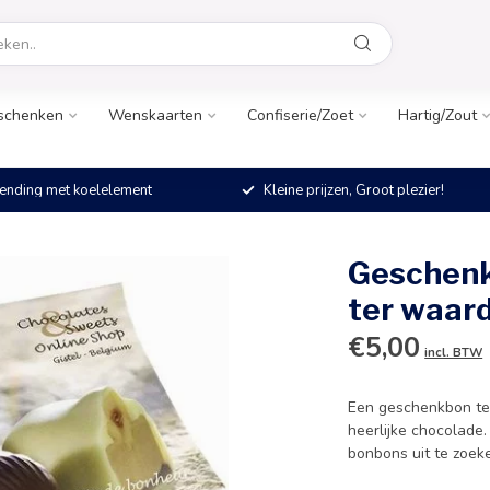
schenken
Wenskaarten
Confiserie/Zoet
Hartig/Zout
ending met koelelement
Kleine prijzen, Groot plezier!
5
Geschenk
ter waard
€5,00
incl. BTW
Een geschenkbon ter
heerlijke chocolade.
bonbons uit te zoe