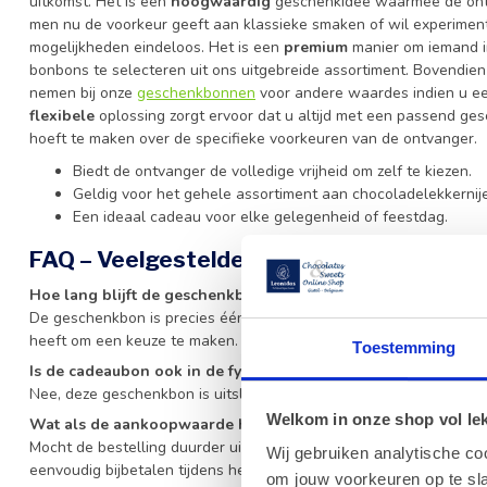
uitkomst. Het is een
hoogwaardig
geschenkidee waarmee de ontva
men nu de voorkeur geeft aan klassieke smaken of wil experiment
mogelijkheden eindeloos. Het is een
premium
manier om iemand in
bonbons te selecteren uit ons uitgebreide assortiment. Bovendien
nemen bij onze
geschenkbonnen
voor andere waardes indien u ee
flexibele
oplossing zorgt ervoor dat u altijd met een passend ges
hoeft te maken over de specifieke voorkeuren van de ontvanger.
Biedt de ontvanger de volledige vrijheid om zelf te kiezen.
Geldig voor het gehele assortiment aan chocoladelekkernij
Een ideaal cadeau voor elke gelegenheid of feestdag.
FAQ – Veelgestelde vragen over de gesc
Hoe lang blijft de geschenkbon geldig?
De geschenkbon is precies één jaar geldig vanaf de datum van a
heeft om een keuze te maken.
Toestemming
Is de cadeaubon ook in de fysieke winkel te verzilveren?
Nee, deze geschenkbon is uitsluitend bedoeld voor aankopen in 
Welkom in onze shop vol lekk
Wat als de aankoopwaarde hoger is dan het bedrag op de g
Mocht de bestelling duurder uitvallen dan de waarde van de cad
Wij gebruiken analytische co
eenvoudig bijbetalen tijdens het afrekenproces.
om jouw voorkeuren op te sla