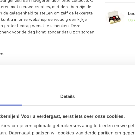
nger zelf kan navigeren door onze collectie. Of
eren met nieuwe creaties, met deze bon zijn de
Leo
 de gelegenheid te stellen om zelf de lekkerste
 kunt u in onze webshop eenvoudig een kijkje
Op 
n groter bedrag wenst te schenken. Deze
chenk voor de dag komt, zonder dat u zich zorgen
en.
henkbon
ankoop, waardoor de ontvanger voldoende tijd
Details
onze online webshop.
ernijen! Voor u verdergaat, eerst iets over onze cookies.
eschenkbon?
eaubon, dan kunt u het resterende bedrag
okies om je een optimale gebruikerservaring te bieden en we geb
an. Daarnaast plaatsen wij cookies van derde partijen om geper