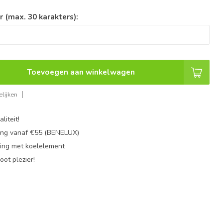
(max. 30 karakters):
Toevoegen aan winkelwagen
lijken
liteit!
ing vanaf €55 (BENELUX)
ing met koelelement
oot plezier!