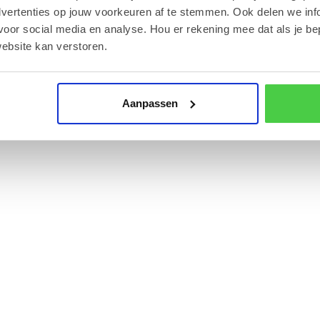
g?
dvertenties op jouw voorkeuren af te stemmen. Ook delen we inf
ruiken in één bestelling.
voor social media en analyse. Hou er rekening mee dat als je be
ebsite kan verstoren.
t per e-mail kunt doorsturen of zelf kunt
Aanpassen