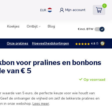
0
Mijn account
EUR
Koekjes
Ontbijt
Blog
€
incl. BTW
Onze pralines
Hoeveelheidskortingen
4.8
/5
bon voor pralines en bonbons
e van € 5
Op voorraad
 waarde van 5 euro, de perfecte keuze voor wie houdt van
 Geef de ontvanger de vrijheid om zelf de lekkerste pralines en
ken in onze webshop.
Lees meer
.