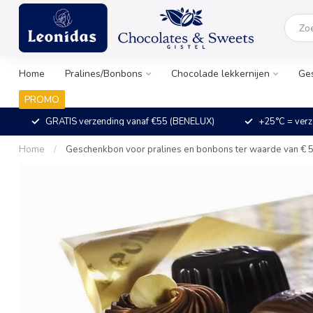
Home
Pralines/Bonbons
Chocolade lekkernijen
Ge
PROMO
GRATIS verzending vanaf €55 (BENELUX)
+25°C = verz
Home
/
Geschenkbon voor pralines en bonbons ter waarde van € 