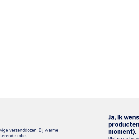
Ja, ik wen
producten 
evige verzenddozen. Bij warme
moment).
lerende folie.
Blijf op de hoo