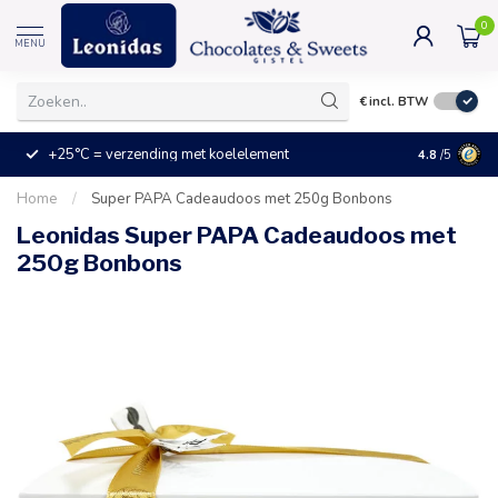
0
MENU
€
incl. BTW
+25°C = verzending met koelelement
Kleine prijz
4.8
/5
Home
/
Super PAPA Cadeaudoos met 250g Bonbons
Leonidas Super PAPA Cadeaudoos met
250g Bonbons