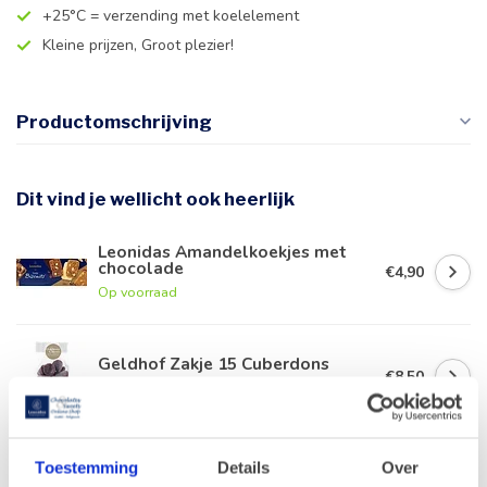
+25°C = verzending met koelelement
Kleine prijzen, Groot plezier!
Productomschrijving
Dit vind je wellicht ook heerlijk
Leonidas Amandelkoekjes met
chocolade
€4,90
Op voorraad
Geldhof Zakje 15 Cuberdons
€8,50
Op voorraad
Leonidas Orangettes 250g
Toestemming
Details
Over
€11,70