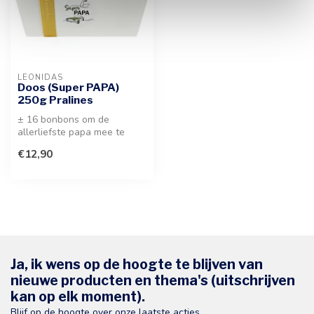
LEONIDAS
Doos (Super PAPA)
250g Pralines
± 16 bonbons om de
allerliefste papa mee te
verwennen. Een
€12,90
hoogwaardig chocolade...
Ja, ik wens op de hoogte te blijven van
nieuwe producten en thema's (uitschrijven
kan op elk moment).
Blijf op de hoogte over onze laatste acties