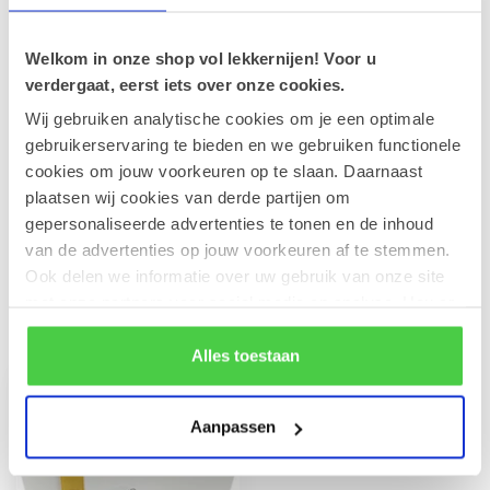
Op voorraad
Welkom in onze shop vol lekkernijen! Voor u
Leonidas Cube Studentenhaver
verdergaat, eerst iets over onze cookies.
300g
€16,10
Wij gebruiken analytische cookies om je een optimale
Op voorraad
gebruikerservaring te bieden en we gebruiken functionele
cookies om jouw voorkeuren op te slaan. Daarnaast
Leonidas 500g Pralines en fles
plaatsen wij cookies van derde partijen om
Duvel 75cl
€36,90
gepersonaliseerde advertenties te tonen en de inhoud
Op voorraad
van de advertenties op jouw voorkeuren af te stemmen.
Ook delen we informatie over uw gebruik van onze site
met onze partners voor social media en analyse. Hou er
Recent bekeken
rekening mee dat als je bepaalde cookies blokkeert, het
de correcte werking van de website kan verstoren.
Alles toestaan
Aanpassen