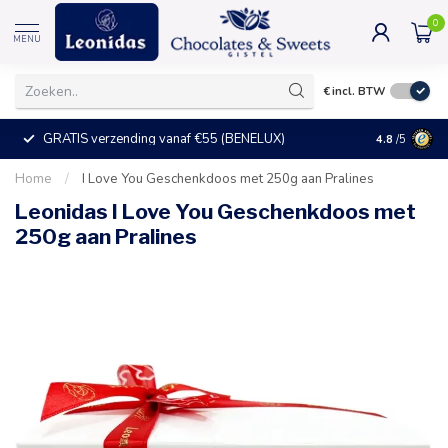
0
MENU
€
incl. BTW
GRATIS verzending vanaf €55 (BENELUX)
+25°C = ve
4.8
/5
Home
/
I Love You Geschenkdoos met 250g aan Pralines
Leonidas I Love You Geschenkdoos met
250g aan Pralines