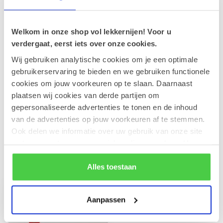
Leonidas Orangettes 250g
€11,70
Op voorraad
Welkom in onze shop vol lekkernijen! Voor u
verdergaat, eerst iets over onze cookies.
Leonidas Cube Studentenhaver
300g
€16,10
Wij gebruiken analytische cookies om je een optimale
Op voorraad
gebruikerservaring te bieden en we gebruiken functionele
cookies om jouw voorkeuren op te slaan. Daarnaast
Leonidas 500g Pralines en fles
plaatsen wij cookies van derde partijen om
Duvel 75cl
€36,90
gepersonaliseerde advertenties te tonen en de inhoud
Op voorraad
van de advertenties op jouw voorkeuren af te stemmen.
Ook delen we informatie over uw gebruik van onze site
met onze partners voor social media en analyse. Hou er
rekening mee dat als je bepaalde cookies blokkeert, het
Recent bekeken
de correcte werking van de website kan verstoren.
Alles toestaan
Aanpassen