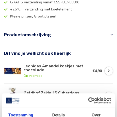
GRATIS verzending vanaf €55 (BENELUX)
+25°C = verzending met koelelement
Kleine prijzen, Groot plezier!
Productomschrijving
Dit vind je wellicht ook heerlijk
Leonidas Amandelkoekjes met
chocolade
€4,90
Op voorraad
Geldhof Zakje 15 Cuberdons
€8,50
Op voorraad
Toestemming
Details
Over