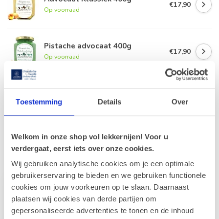
€17,90
Op voorraad
Pistache advocaat 400g
€17,90
Op voorraad
Trio van Smoothies
€8,85
Toestemming
Details
Over
€8,40
Op voorraad
Welkom in onze shop vol lekkernijen! Voor u
verdergaat, eerst iets over onze cookies.
Recent bekeken
Wij gebruiken analytische cookies om je een optimale
gebruikerservaring te bieden en we gebruiken functionele
cookies om jouw voorkeuren op te slaan. Daarnaast
plaatsen wij cookies van derde partijen om
gepersonaliseerde advertenties te tonen en de inhoud