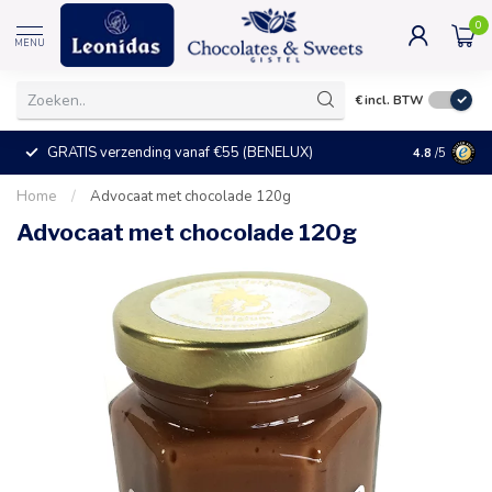
0
MENU
€
incl. BTW
GRATIS verzending vanaf €55 (BENELUX)
+25°C = ve
4.8
/5
Home
/
Advocaat met chocolade 120g
Advocaat met chocolade 120g