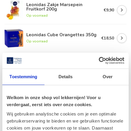
Leonidas Zakje Marsepein
Fruitkorf 200g
€9,90
Op voorraad
Leonidas Cube Orangettes 350g
€18,50
Op voorraad
Guimauve O-L-Vrouwtjes 1,5 kg
€22,90
VOORDEELPAK
€20,60
Op voorraad
Toestemming
Details
Over
Geldhof Cuberdons 2kg
€51,80
VOORDEELPAK
€46,60
Welkom in onze shop vol lekkernijen! Voor u
Op voorraad
verdergaat, eerst iets over onze cookies.
Wij gebruiken analytische cookies om je een optimale
gebruikerservaring te bieden en we gebruiken functionele
Recent bekeken
cookies om jouw voorkeuren op te slaan. Daarnaast