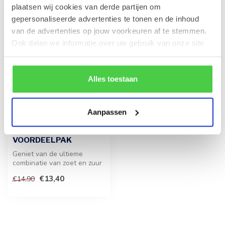
plaatsen wij cookies van derde partijen om
gepersonaliseerde advertenties te tonen en de inhoud
-10%
van de advertenties op jouw voorkeuren af te stemmen.
Ook delen we informatie over uw gebruik van onze site
met onze partners voor social media en analyse. Hou er
rekening mee dat als je bepaalde cookies blokkeert, het
de correcte werking van de website kan verstoren.
Alles toestaan
Aanpassen
HARIBO
Balla Balla Red Fizz 1kg
VOORDEELPAK
Geniet van de ultieme
combinatie van zoet en zuur
met deze heerlijke staafjes.
€13,40
€14,90
E...