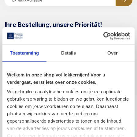
Ihre Bestellung, unsere Priorität!
Wir verpacken Ihre Bestellung sorgfältig und verwenden stabile
Versandkartons. Bei warmen Temperaturen wird die Verpackung
mit einer zusätzlichen Wärmedämmfolie versehen.
Toestemming
Details
Over
Kundendienst
Welkom in onze shop vol lekkernijen! Voor u
Unsere Geschäfte Ansehen
verdergaat, eerst iets over onze cookies.
Wij gebruiken analytische cookies om je een optimale
gebruikerservaring te bieden en we gebruiken functionele
cookies om jouw voorkeuren op te slaan. Daarnaast
Leonidas Online-Shop
plaatsen wij cookies van derde partijen om
gepersonaliseerde advertenties te tonen en de inhoud
Belgische Pralinen und Delikatessen in ganz Europa nach Hause
van de advertenties op jouw voorkeuren af te stemmen.
geliefert.
Ook delen we informatie over uw gebruik van onze site