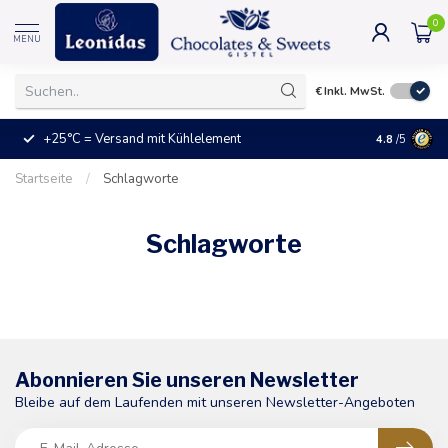
0
MENU
€
Inkl. MwSt.
+25°C = Versand mit Kühlelement
Das ideale
4.8
/5
Startseite
/
Schlagworte
Schlagworte
Abonnieren Sie unseren Newsletter
Bleibe auf dem Laufenden mit unseren Newsletter-Angeboten