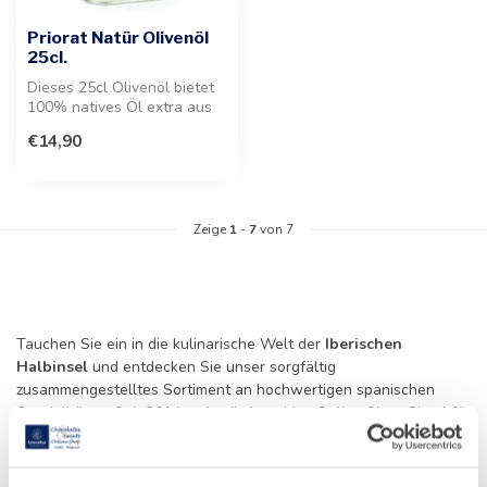
Priorat Natür Olivenöl
25cl.
Dieses 25cl Olivenöl bietet
100% natives Öl extra aus
handverlesenen Arbequina-
€14,90
O...
Zeige
1
-
7
von 7
Tauchen Sie ein in die kulinarische Welt der
Iberischen
Halbinsel
und entdecken Sie unser sorgfältig
zusammengestelltes Sortiment an hochwertigen spanischen
Spezialitäten. Seit 2014 steht die Leonidas Online Shop Gistel für
exzellenten Service und die Bereitstellung von Delikatessen, die
jeden Feinschmecker begeistern. Bei uns finden Sie eine erlesene
Auswahl, die direkt zu Ihnen nach Hause geliefert wird, wobei