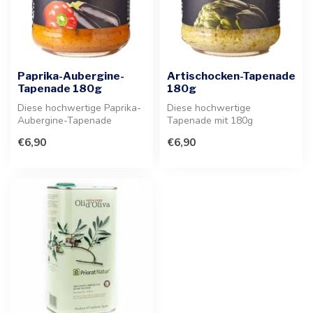
Paprika-Aubergine-
Artischocken-Tapenade
Tapenade 180g
180g
Diese hochwertige Paprika-
Diese hochwertige
Aubergine-Tapenade
Tapenade mit 180g
überzeugt durch ihre feine
überzeugt durch ein mildes,
€6,90
€6,90
Komposit...
nussiges Aroma u...