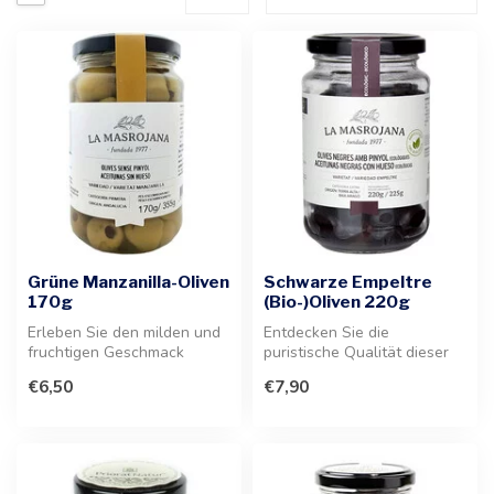
Grüne Manzanilla-Oliven
Schwarze Empeltre
170g
(Bio-)Oliven 220g
Erleben Sie den milden und
Entdecken Sie die
fruchtigen Geschmack
puristische Qualität dieser
dieser hochwertigen grünen
schwarzen Bio-Oliven. Mit
€6,50
€7,90
Manza...
ihrer za...