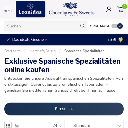
0
MENU
€
Inkl. MwSt.
Das ideale Geschenk
4.8
/5
Startseite
/
Herzhaft/Salzig
/
Spanische Spezialitäten
Exklusive Spanische Spezialitäten
online kaufen
Entdecken Sie unsere Auswahl an spanischen Spezialitäten. Von
erstklassigem Olivenöl bis zu aromatischen Tapenaden –
genießen Sie mediterranen Genuss direkt bei Ihnen zu Hause.
Filter