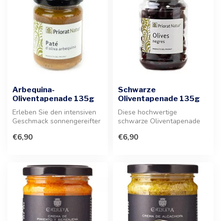
Arbequina-
Schwarze
Oliventapenade 135g
Oliventapenade 135g
Erleben Sie den intensiven
Diese hochwertige
Geschmack sonnengereifter
schwarze Oliventapenade
Arbequina-Oliven. Diese
verfeinert mediterrane
€6,90
€6,90
med...
Gerichte. Ein i...