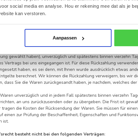
ular
verwenden, das jedoch nicht vorgeschrieben ist.
voor social media en analyse. Hou er rekening mee dat als je be
ebsite kan verstoren.
er Widerrufsfrist reicht es aus, dass Sie die Mitteilung über die Aus
iderrufs
Aanpassen
n Vertrag widerrufen, haben wir Ihnen alle Zahlungen, die wir von Ihn
zusätzlichen Kosten, die sich daraus ergeben, dass Sie eine andere Ar
rung gewählt haben), unverzüglich und spätestens binnen vierzehn Ta
es Vertrags bei uns eingegangen ist. Für diese Rückzahlung verwenden
ingesetzt haben, es sei denn, mit Ihnen wurde ausdrücklich etwas and
ntgelte berechnet. Wir können die Rückzahlung verweigern, bis wir 
n, dass Sie die Waren zurückgesandt haben, je nachdem, welches der f
 Waren unverzüglich und in jedem Fall spätestens binnen vierzehn Ta
rrichten, an uns zurückzusenden oder zu übergeben. Die Frist ist gewa
 tragen die Kosten der Rücksendung der Waren. Sie müssen für eine
uf einen zur Prüfung der Beschaffenheit, Eigenschaften und Funktio
 ist.
srecht besteht nicht bei den folgenden Verträgen
: