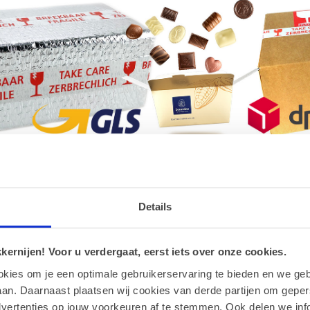
en
 Recht, Ihre Bestellung zu stornieren, solange diese noch nicht an d
Details
fsrecht
 Recht, binnen vierzehn Tagen ohne Angabe von Gründen diesen Vertra
ernijen! Voor u verdergaat, eerst iets over onze cookies.
m Sie oder ein von Ihnen benannter Dritter, der nicht der Beförderer 
okies om je een optimale gebruikerservaring te bieden en we geb
an. Daarnaast plaatsen wij cookies van derde partijen om geper
fsrecht auszuüben, müssen Sie uns (D&J Projects O.H.G., Markt 11, 847
nfo@chocolates-sweets.be
) über Ihren Entschluss, diesen Vertrag zu
dvertenties op jouw voorkeuren af te stemmen. Ook delen we inf