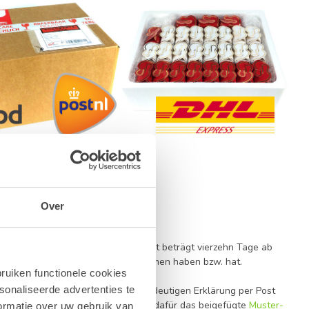
en Spediteur übergeben wurde.
Over
g zu widerrufen. Die Widerrufsfrist beträgt vierzehn Tage ab
ist, die letzte Ware in Besitz genommen haben bzw. hat.
ruiken functionele cookies
sonaliseerde advertenties te
0 Gistel, Belgien) mittels einer eindeutigen Erklärung per Post
 widerrufen, informieren. Sie können dafür das beigefügte
Muster-
ormatie over uw gebruik van