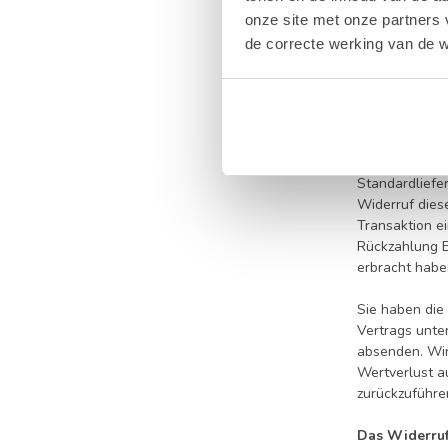
Widerrufsform
onze site met onze partners 
de correcte werking van de w
Zur Wahrung d
Folgen des W
Wenn Sie diese
Ausnahme der 
Standardliefe
Widerruf dies
Transaktion e
Rückzahlung E
erbracht habe
Sie haben die
Vertrags unte
absenden. Wir
Wertverlust a
zurückzuführen
Das Widerruf