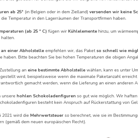
uren ab 25°
(in Belgien oder in dem Zielland)
versenden wir keine S
r die Temperatur in den Lagerräumen der Transportfirmen haben.
mperaturen (ab 25 ° C)
fügen wir
Kühlelemente
hinzu, um wärmeemp
 halten.
 an einer Abholstelle
empfehlen wir, das Paket
so schnell wie mög
le haben. Bitte beachten Sie bei hohen Temperaturen die obigen Ang
Zustellung an
eine bestimmte Abholstelle
wählen, kann es unter Um
gestellt wird, beispielsweise wenn die maximale Paketanzahl erreicht i
erantwortlich gemacht werden, wenn die Lieferung an einen anderen Ab
n unsere
hohlen Schokoladenfiguren
so gut wie möglich. Wir haften
chokoladenfiguren besteht kein Anspruch auf Rückerstattung von Gel
li 2021 wird die
Mehrwertsteuer
so berechnet, wie sie im Bestimmungsl
rn (gemäß dem neuen europäischen Recht).