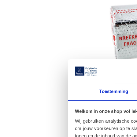
Stornier
Sie haben das
Toestemming
Widerru
Sie haben das
Welkom in onze shop vol lekk
dem Tag, an de
Wij gebruiken analytische co
om jouw voorkeuren op te sla
Um Ihr Widerru
oder E-Mail (
i
tonen en de inhoud van de a