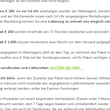
eferungen an ein Postfach sind nicht möglich.
bis € 260
, die
vor 14 Uhr
empfangen werden (an Werktagen), werden 
n und am Wochenende sowie nach 14 Uhr eingegangene Bestellungen 
er Bestellung können Sie eine
Lieferung so schnell wie möglich o
ab € 260
werden innerhalb von 72 Stunden bearbeitet und versendet
ab € 1.000
müssen mindestens eine Woche vor dem Versand aufgege
t (angegeben in Werktagen) zählt ab dem Tag, an welchem das Paket v
aufhin eine E-Mail mit der Sendungsnummer, um Ihr Paket verfolgen 
rsandkosten und Lieferzeiten:
KLICKEN SIE HIER
cht dafür
, wenn der Zusteller das Paket durch höhere Gewalt (Wetterlag
en Adresse nicht innerhalb des angegebenen Lieferzeitraums ausliefe
ng
verlangt werden, außer bei Express-Sendungen.
 Produkten mit einem begrenzten Verfalldatum (Datum unter 3 Monat
bracht werden, dort 7 Tage liegen bleiben und schließendlich wieder
n. Dies gilt auch für Sendungen, die wir aufgrund von fehlerhaften o