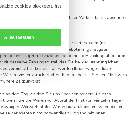
paalde cookies blokkeert, het
übung des Widerrufsrechts vor Ablauf der Widerrufsfrist absenden.
Alles toestaan
en erhalten haben, einschließlich der Lieferkosten (mit
t der Lieferung als die von uns angebotene, günstigste
gen ab dem Tag zurückzuzahlen, an dem die Mitteilung über Ihren
 wir dasselbe Zahlungsmittel, das Sie bei der ursprünglichen
eres vereinbart; in keinem Fall werden Ihnen wegen dieser
die Waren wieder zurückerhalten haben oder bis Sie den Nachweis
rühere Zeitpunkt ist.
gen ab dem Tag, an dem Sie uns über den Widerruf dieses
hrt, wenn Sie die Waren vor Ablauf der Frist von vierzehn Tagen
n etwaigen Wertverlust der Waren nur aufkommen, wenn dieser
nsweise der Waren nicht notwendigen Umgang mit Ihnen