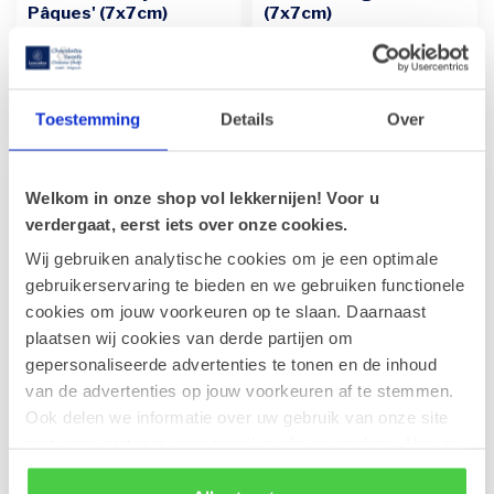
Pâques' (7x7cm)
(7x7cm)
Mit Ihrer persönlichen
Mit Ihrer persönlichen
Nachricht versehen, rundet
Nachricht auf der Rückseite
diese Grußkarte Joyeuses
dieser eleganten grünen
€1,00
€1,00
Pâque...
Grußk...
Toestemming
Details
Over
Welkom in onze shop vol lekkernijen! Voor u
verdergaat, eerst iets over onze cookies.
Wij gebruiken analytische cookies om je een optimale
gebruikerservaring te bieden en we gebruiken functionele
cookies om jouw voorkeuren op te slaan. Daarnaast
plaatsen wij cookies van derde partijen om
gepersonaliseerde advertenties te tonen en de inhoud
van de advertenties op jouw voorkeuren af te stemmen.
Grußkarte 'Special
Grußkarte
Ook delen we informatie over uw gebruik van onze site
delivery' (7x7cm)
'Gänseblümchen'
met onze partners voor social media en analyse. Hou er
(7x7cm)
mit Ihrer persönlichen
rekening mee dat als je bepaalde cookies blokkeert, het
Nachricht, die über ein
mit Ihrer persönlichen