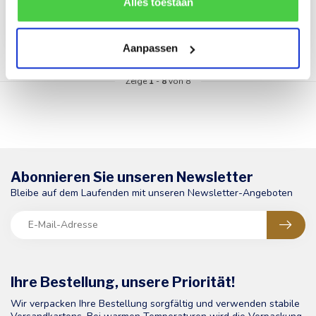
Etikett auf der Rückseite
Nachricht auf der Rückseite
de correcte werking van de website kan verstoren.
Alles toestaan
angebra...
der Grußkarte. Ein
€1,00
€1,00
wunderbare...
Aanpassen
Zeige
1
-
8
von 8
Abonnieren Sie unseren Newsletter
Bleibe auf dem Laufenden mit unseren Newsletter-Angeboten
Ihre Bestellung, unsere Priorität!
Wir verpacken Ihre Bestellung sorgfältig und verwenden stabile