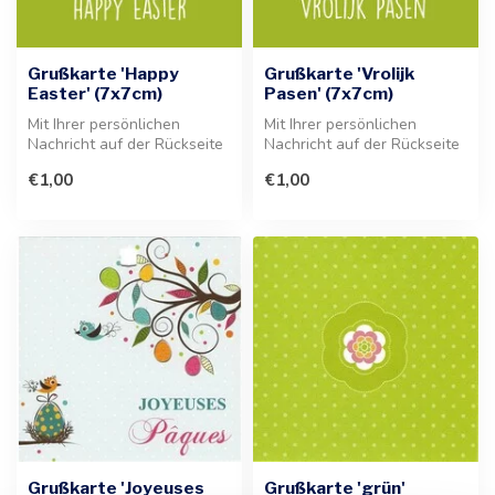
Grußkarte 'Happy
Grußkarte 'Vrolijk
Easter' (7x7cm)
Pasen' (7x7cm)
Mit Ihrer persönlichen
Mit Ihrer persönlichen
Nachricht auf der Rückseite
Nachricht auf der Rückseite
der Grußkarte verleihen Sie
dieser charmanten
€1,00
€1,00
I...
Grußkarte v...
Grußkarte 'Joyeuses
Grußkarte 'grün'