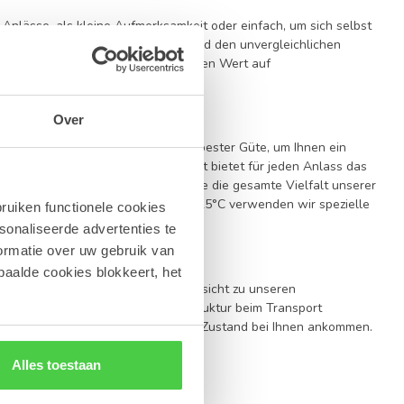
e Anlässe, als kleine Aufmerksamkeit oder einfach, um sich selbst
en durch ihre Detailverliebtheit und den unvergleichlichen
zellenten Service. Wir legen größten Wert auf
n eintrifft.
Over
en ausschließlich Kakaobutter von bester Güte, um Ihnen ein
sonalen Klassikern – unser Sortiment bietet für jeden Anlass das
erer Kategorie
Grußkarten
. Wenn Sie die gesamte Vielfalt unserer
das Pralinen
. Bei Temperaturen ab 25°C verwenden wir spezielle
ruiken functionele cookies
ützen.
sonaliseerde advertenties te
ormatie over uw gebruik van
paalde cookies blokkeert, het
ten wir Ihnen eine transparente Übersicht zu unseren
denfiguren aufgrund ihrer feinen Struktur beim Transport
zustellen, dass sie in bestmöglichem Zustand bei Ihnen ankommen.
te.
Alles toestaan
denfiguren