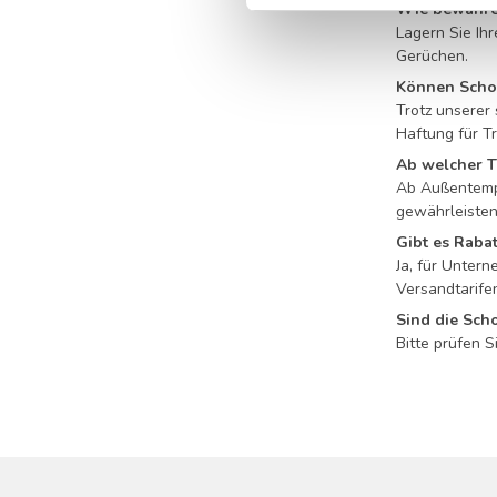
Wie bewahre 
Lagern Sie Ih
Gerüchen.
Können Scho
Trotz unserer
Haftung für T
Ab welcher T
Ab Außentempe
gewährleisten
Gibt es Raba
Ja, für Unter
Versandtarife
Sind die Sch
Bitte prüfen S