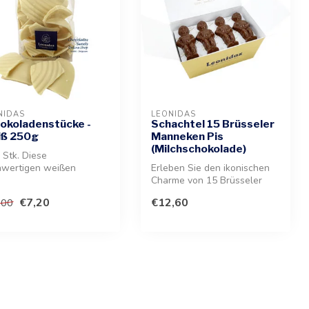
NIDAS
LEONIDAS
okoladenstücke -
Schachtel 15 Brüsseler
ß 250g
Manneken Pis
(Milchschokolade)
 Stk. Diese
hwertigen weißen
Erleben Sie den ikonischen
koladenstücke bieten
Charme von 15 Brüsseler
n zarten Schmel...
Manneken Pis Figuren.
€7,20
€12,60
,00
Geferti...