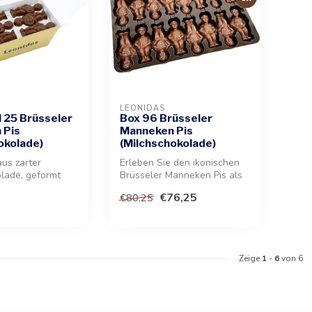
LEONIDAS
 25 Brüsseler
Box 96 Brüsseler
 Pis
Manneken Pis
okolade)
(Milchschokolade)
aus zarter
Erleben Sie den ikonischen
lade, geformt
Brüsseler Manneken Pis als
erühmten
köstliche Leckerei aus zar...
€76,25
€80,25
ahr...
Zeige
1
-
6
von 6