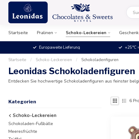
Startseite
Pralinen
Schoko-Leckereien
Geschenk
Europaweite Lieferung
+25°C =
Startseite
/
Schoko-Leckereien
/
Schokoladenfiguren
Leonidas Schokoladenfiguren
Entdecken Sie hochwertige Schokoladenfiguren aus feinster belgis
6
Pro
Kategorien
Schoko-Leckereien
Schokoladen-Fußbälle
Meeresfrüchte