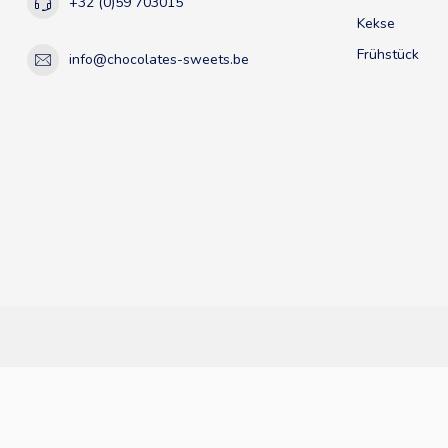
+32 (0)59 703015
Kekse
Frühstück
info@chocolates-sweets.be