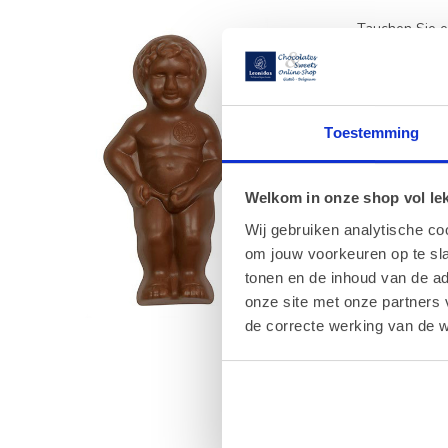
Tauchen Sie e
zu verwöhnen 
Geschmack. Se
Kundenzufriede
Genuss i
Toestemming
Unsere
Schok
cremiges Ge
Welkom in onze shop vol lekk
passende High
Pralinen entd
Wij gebruiken analytische co
Kühlmittel, u
om jouw voorkeuren op te sla
tonen en de inhoud van de a
Zuverläs
onze site met onze partners 
Wir bei Leonid
de correcte werking van de w
Versandkosten
empfindlich se
Entdecken Si
FAQ – Hä