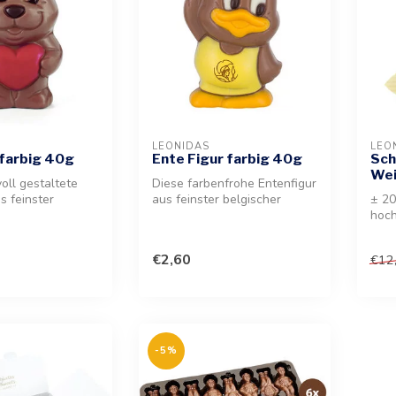
LEONIDAS
LEO
 farbig 40g
Ente Figur farbig 40g
Sch
Wei
oll gestaltete
Diese farbenfrohe Entenfigur
s feinster
aus feinster belgischer
± 20
ist ein süßer
Schokolade ist ein
hoc
wunderba...
Scho
eine
€2,60
€12
-5%