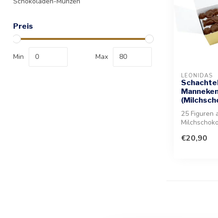
Schokoladen-Münzen
Preis
Min
Max
LEONIDAS
Schachtel
Manneken
(Milchsch
25 Figuren 
Milchschoko
nach dem b
€20,90
Brüsseler W