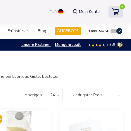
0
Mein Konto
EUR
Frühstück
Blog
ANGEBOTE
€
Inkl. MwSt.
unsere Pralinen
Mengenrabatt
4.8
/5
e bei Leonidas Gistel bestellen.
Anzeigen:
%