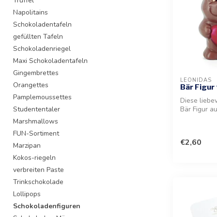
Trüffel
Napolitains
Schokoladentafeln
gefüllten Tafeln
Schokoladenriegel
Maxi Schokoladentafeln
Gingembrettes
LEONIDAS
Orangettes
Bär Figur
Pamplemoussettes
Diese liebev
Studententaler
Bär Figur au
Schokolade 
Marshmallows
Genus...
FUN-Sortiment
€2,60
Marzipan
Kokos-riegeln
verbreiten Paste
Trinkschokolade
Lollipops
Schokoladenfiguren