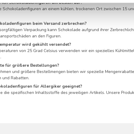
ich Schokoladenfiguren am besten auf?
re Schokoladenfiguren an einem kühlen, trockenen Ort zwischen 15 und
koladenfiguren beim Versand zerbrechen?
 sorgfältigen Verpackung kann Schokolade aufgrund ihrer Zerbrechlic
ransportschäden an den Figuren.
emperatur wird gekühlt versendet?
raturen von 25 Grad Celsius verwenden wir ein spezielles Kühlmittel
.
tte für größere Bestellungen?
nehmen und größere Bestellmengen bieten wir spezielle Mengenrabatte 
n und Rabatten.
okoladenfiguren für Allergiker geeignet?
ie die spezifischen Inhaltsstoffe des jeweiligen Artikels. Unsere Pro