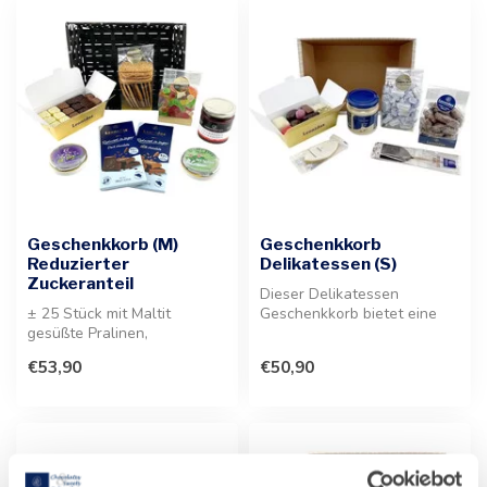
Geschenkkorb (M)
Geschenkkorb
Reduzierter
Delikatessen (S)
Zuckeranteil
Dieser Delikatessen
± 25 Stück mit Maltit
Geschenkkorb bietet eine
gesüßte Pralinen,
exklusive Auswahl an
Schokolade, Spekulatius
belgischen Pra...
€53,90
€50,90
und Konfitüre. E...