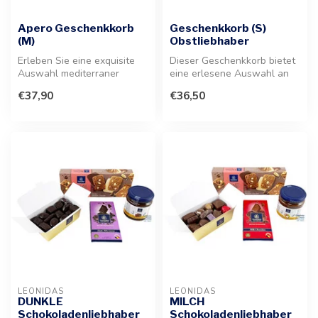
Apero Geschenkkorb
Geschenkkorb (S)
(M)
Obstliebhaber
Erleben Sie eine exquisite
Dieser Geschenkkorb bietet
Auswahl mediterraner
eine erlesene Auswahl an
Spezialitäten, perfekt für
fruchtigen Delikatessen.
€37,90
€36,50
einen...
Ein...
LEONIDAS
LEONIDAS
DUNKLE
MILCH
Schokoladenliebhaber
Schokoladenliebhaber