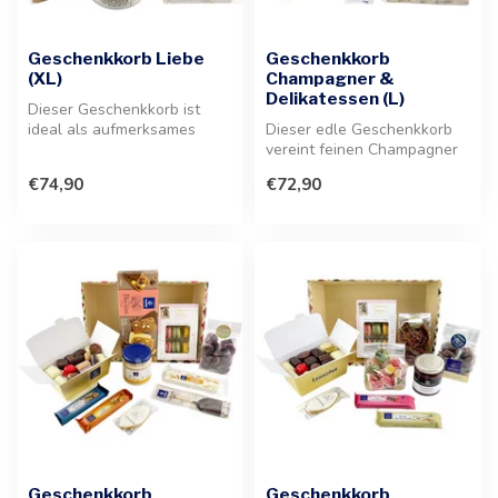
Geschenkkorb Liebe
Geschenkkorb
(XL)
Champagner &
Delikatessen (L)
Dieser Geschenkkorb ist
ideal als aufmerksames
Dieser edle Geschenkkorb
Präsent. Entdecken Sie
vereint feinen Champagner
unser Sort...
mit einer erlesenen Auswahl
€74,90
€72,90
a...
Geschenkkorb
Geschenkkorb