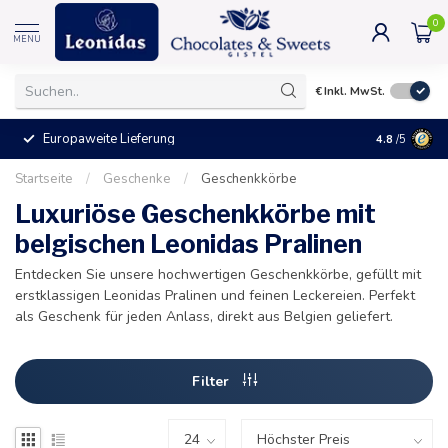
0
MENU
€
Inkl. MwSt.
Europaweite Lieferung
+25°C = Ve
4.8
/5
Startseite
/
Geschenke
/
Geschenkkörbe
Luxuriöse Geschenkkörbe mit
belgischen Leonidas Pralinen
Entdecken Sie unsere hochwertigen Geschenkkörbe, gefüllt mit
erstklassigen Leonidas Pralinen und feinen Leckereien. Perfekt
als Geschenk für jeden Anlass, direkt aus Belgien geliefert.
Filter