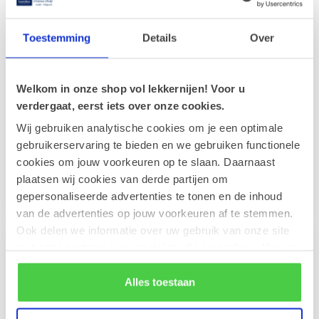
Toestemming
Details
Over
Welkom in onze shop vol lekkernijen! Voor u
verdergaat, eerst iets over onze cookies.
Geschenkkorb
Geschenkkorb CAVA (S)
Wij gebruiken analytische cookies om je een optimale
Delikatessen (S)
Ein stilvoller Geschenkkorb
gebruikerservaring te bieden en we gebruiken functionele
Dieser Geschenkkorb vereint
mit spritzigem CAVA und
cookies om jouw voorkeuren op te slaan. Daarnaast
eine Auswahl an Pralinen
einer Auswahl belgischer
und mediterranen
Lec...
plaatsen wij cookies van derde partijen om
€49,90
€45,90
Delikatess...
gepersonaliseerde advertenties te tonen en de inhoud
van de advertenties op jouw voorkeuren af te stemmen.
Ook delen we informatie over uw gebruik van onze site
met onze partners voor social media en analyse. Hou er
rekening mee dat als je bepaalde cookies blokkeert, het
de correcte werking van de website kan verstoren.
Alles toestaan