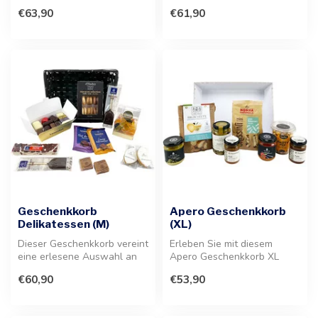
erlesene Auswahl an
regionalem Bier und feinen...
€63,90
€61,90
Nougat, ...
Geschenkkorb
Apero Geschenkkorb
Delikatessen (M)
(XL)
Dieser Geschenkkorb vereint
Erleben Sie mit diesem
eine erlesene Auswahl an
Apero Geschenkkorb XL
Pralinen und süßen
mediterrane Lebensfreude.
€60,90
€53,90
Speziali...
Eine erle...