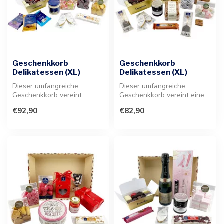
Geschenkkorb
Geschenkkorb
Delikatessen (XL)
Delikatessen (XL)
Dieser umfangreiche
Dieser umfangreiche
Geschenkkorb vereint
Geschenkkorb vereint eine
Pralinen, knusprige Kekse
exklusive Auswahl an
€92,90
€82,90
und feine Lec...
Pralinen, fei...