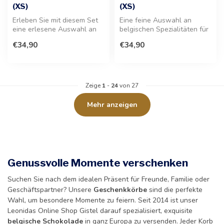
(XS)
(XS)
Erleben Sie mit diesem Set
Eine feine Auswahl an
eine erlesene Auswahl an
belgischen Spezialitäten für
dunklen Spezialitäten.
Liebhaber von
€34,90
€34,90
Diese...
Milchschokolade...
Zeige
1
-
24
von 27
Mehr anzeigen
Genussvolle Momente verschenken
Suchen Sie nach dem idealen Präsent für Freunde, Familie oder
Geschäftspartner? Unsere
Geschenkkörbe
sind die perfekte
Wahl, um besondere Momente zu feiern. Seit 2014 ist unser
Leonidas Online Shop Gistel darauf spezialisiert, exquisite
belgische Schokolade
in ganz Europa zu versenden. Jeder Korb