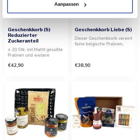
Aanpassen
Geschenkkorb (S)
Geschenkkorb Liebe (S)
Reduzierter
Dieser Geschenkkorb vereint
Zuckeranteil
feine belgische Pralinen,
± 20 Stk. mit Maltit gesüßte
fruchtige Herz-Süßigkeiten...
Pralinen und weitere
Spezialitäten. Ein ideales
€42,90
€38,90
Ges...