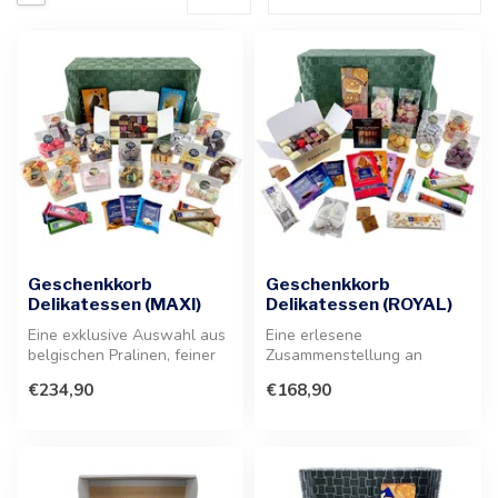
Geschenkkorb
Geschenkkorb
Delikatessen (MAXI)
Delikatessen (ROYAL)
Eine exklusive Auswahl aus
Eine erlesene
belgischen Pralinen, feiner
Zusammenstellung an
Schokolade, knusprigen Ke...
belgischen Spezialitäten für
€234,90
€168,90
jeden besonderen ...