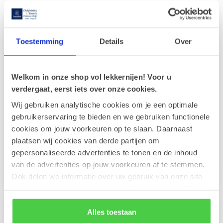
Toestemming
Details
Over
Welkom in onze shop vol lekkernijen! Voor u
verdergaat, eerst iets over onze cookies.
Wij gebruiken analytische cookies om je een optimale
gebruikerservaring te bieden en we gebruiken functionele
Grußkarte 'Bedankt'
Grußkarte 'Merci'
cookies om jouw voorkeuren op te slaan. Daarnaast
(7x7cm)
(7x7cm)
plaatsen wij cookies van derde partijen om
Mit Ihrer persönlichen
Mit Ihrer persönlichen
gepersonaliseerde advertenties te tonen en de inhoud
Nachricht auf der Rückseite
Nachricht auf der Rückseite
ist diese Grußkarte die
ist diese elegante Grußkarte
van de advertenties op jouw voorkeuren af te stemmen.
€1,00
€1,00
ideal...
...
Ook delen we informatie over uw gebruik van onze site
met onze partners voor social media en analyse. Hou er
rekening mee dat als je bepaalde cookies blokkeert, het
de correcte werking van de website kan verstoren.
Alles toestaan