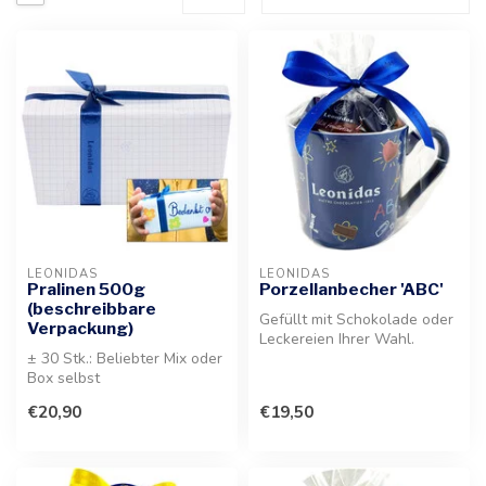
LEONIDAS
LEONIDAS
Pralinen 500g
Porzellanbecher 'ABC'
(beschreibbare
Gefüllt mit Schokolade oder
Verpackung)
Leckereien Ihrer Wahl.
± 30 Stk.: Beliebter Mix oder
Dieser bezaubernde Becher
Box selbst
eig...
zusammenstellen! Genießen
€20,90
€19,50
Sie die Vielf...