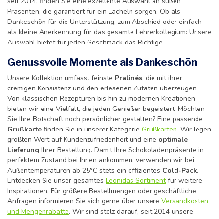
seit 2014, finden Sie eine exzellente Auswahl an süßen
Präsenten, die garantiert für ein Lächeln sorgen. Ob als
Dankeschön für die Unterstützung, zum Abschied oder einfach
als kleine Anerkennung für das gesamte Lehrerkollegium: Unsere
Auswahl bietet für jeden Geschmack das Richtige.
Genussvolle Momente als Dankeschön
Unsere Kollektion umfasst feinste
Pralinés
, die mit ihrer
cremigen Konsistenz und den erlesenen Zutaten überzeugen.
Von klassischen Rezepturen bis hin zu modernen Kreationen
bieten wir eine Vielfalt, die jeden Genießer begeistert. Möchten
Sie Ihre Botschaft noch persönlicher gestalten? Eine passende
Grußkarte
finden Sie in unserer Kategorie
Grußkarten
. Wir legen
größten Wert auf Kundenzufriedenheit und eine
optimale
Lieferung
Ihrer Bestellung. Damit Ihre Schokoladenpräsente in
perfektem Zustand bei Ihnen ankommen, verwenden wir bei
Außentemperaturen ab 25°C stets ein effizientes
Cold-Pack
.
Entdecken Sie unser gesamtes
Leonidas Sortiment
für weitere
Inspirationen. Für größere Bestellmengen oder geschäftliche
Anfragen informieren Sie sich gerne über unsere
Versandkosten
und Mengenrabatte
. Wir sind stolz darauf, seit 2014 unsere