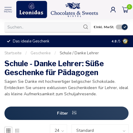
0
MENU
€
Inkl. MwSt.
Das ideale Geschenk
4.8
/5
Startseite
/
Geschenke
/
Schule / Danke Lehrer
Schule - Danke Lehrer: Süße
Geschenke für Pädagogen
Sagen Sie Danke mit hochwertiger belgischer Schokolade.
Entdecken Sie unsere exklusiven Geschenkideen für Lehrer, ideal
als kleine Aufmerksamkeit zum Schuljahresende.
Filter