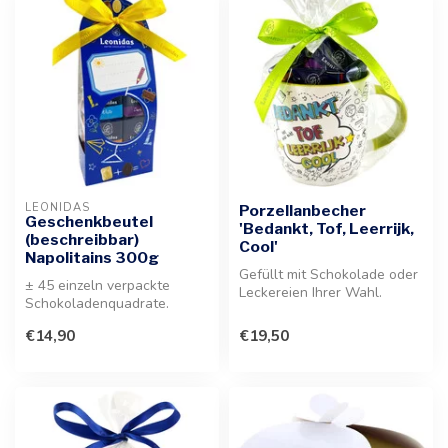
LEONIDAS
Porzellanbecher
Geschenkbeutel
'Bedankt, Tof, Leerrijk,
(beschreibbar)
Cool'
Napolitains 300g
Gefüllt mit Schokolade oder
± 45 einzeln verpackte
Leckereien Ihrer Wahl.
Schokoladenquadrate.
Dieser stilvolle
Dieser beschreibbare
Porzellanbec...
€14,90
€19,50
Geschenkbeutel ...