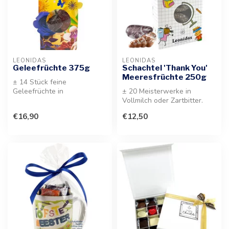
LEONIDAS
LEONIDAS
Geleefrüchte 375g
Schachtel 'Thank You'
Meeresfrüchte 250g
± 14 Stück feine
Geleefrüchte in
± 20 Meisterwerke in
verschiedenen Sorten. Ein
Vollmilch oder Zartbitter.
farbenfrohes Sortimen...
Diese köstliche Auswahl an
€16,90
€12,50
Meere...