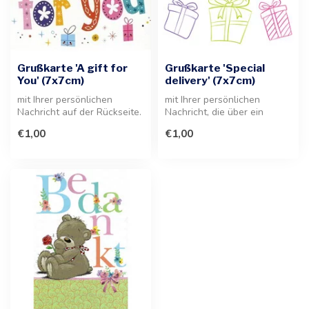
Grußkarte 'A gift for
Grußkarte 'Special
You' (7x7cm)
delivery' (7x7cm)
mit Ihrer persönlichen
mit Ihrer persönlichen
Nachricht auf der Rückseite.
Nachricht, die über ein
Diese kompakte Grußkarte
Etikett auf der Rückseite
€1,00
€1,00
im ...
angebra...