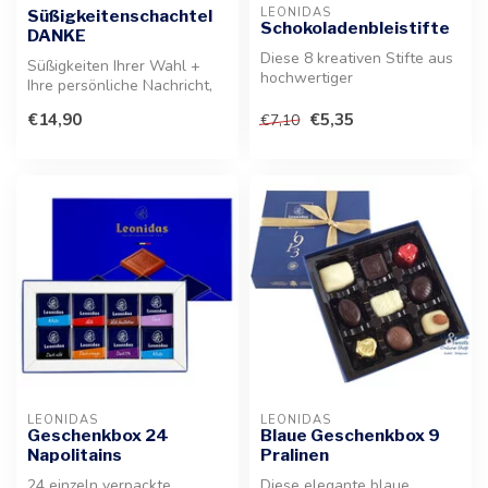
LEONIDAS
Süßigkeitenschachtel
Schokoladenbleistifte
DANKE
Diese 8 kreativen Stifte aus
Süßigkeiten Ihrer Wahl +
hochwertiger
Ihre persönliche Nachricht,
Milchschokolade mit weißem
die auf der Innenseite der ...
Überzug sin...
€14,90
€5,35
€7,10
LEONIDAS
LEONIDAS
Geschenkbox 24
Blaue Geschenkbox 9
Napolitains
Pralinen
24 einzeln verpackte
Diese elegante blaue