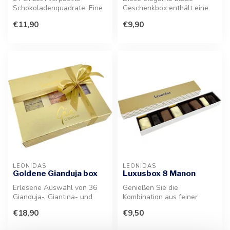
Schokoladenquadrate. Eine
Geschenkbox enthält eine
stilvolle Auswahl für
feine Auswahl belgischer
€11,90
€9,90
Kaffeepause...
Schokolad...
LEONIDAS
LEONIDAS
Goldene Gianduja box
Luxusbox 8 Manon
Erlesene Auswahl von 36
Genießen Sie die
Gianduja-, Giantina- und
Kombination aus feiner
Giamanda-Pralinen. Diese
Kaffee-Buttercreme und
€18,90
€9,50
Nougat...
Nougat. Diese 8 P...