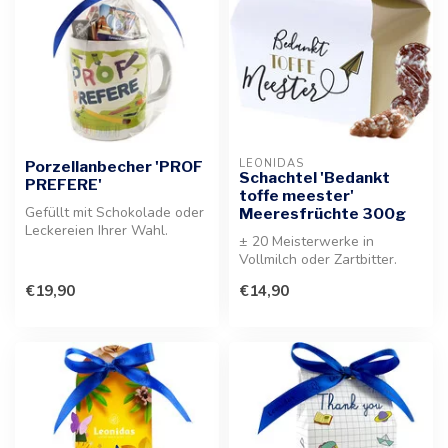
LEONIDAS
Porzellanbecher 'PROF
Schachtel 'Bedankt
PREFERE'
toffe meester'
Gefüllt mit Schokolade oder
Meeresfrüchte 300g
Leckereien Ihrer Wahl.
± 20 Meisterwerke in
Dieser hochwertige
Vollmilch oder Zartbitter.
Porzellanb...
Diese köstliche Auswahl an
€19,90
€14,90
Meere...