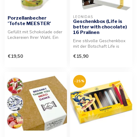
LEONIDAS
Porzellanbecher
Geschenkbox (Life is
'Tofste MEESTER'
better with chocolate)
Gefüllt mit Schokolade oder
16 Pralinen
Leckereien Ihrer Wahl. Ein
Eine stilvolle Geschenkbox
wunderbares Dankeschön
mit der Botschaft Life is
fü...
better with chocolate. Dies...
€19,50
€15,90
-25%