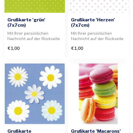
Grußkarte 'grün'
Grußkarte 'Herzen'
(7x7cm)
(7x7cm)
Mit Ihrer persönlichen
Mit Ihrer persönlichen
Nachricht auf der Rückseite
Nachricht auf der Rückseite
dieser eleganten grünen
ist diese Grußkarte die
€1,00
€1,00
Grußk...
perfe...
Grußkarte
Grußkarte 'Macarons'