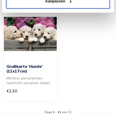
Aanpassen
Grußkarte 'Hunde'
(11x17cm)
Mit Ihrer persönlichen
Nachricht versehen, bildet
diese hochwertige
€2,50
Klappkarte m...
Zeige
1
-
11
von 11