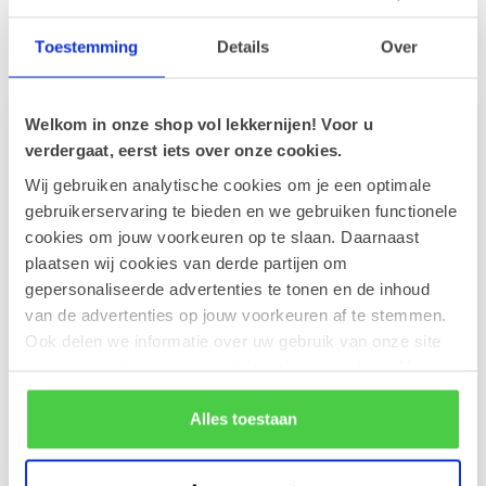
Nachricht auf der Innenseite
Nachricht auf der Innenseite
ist diese Grußkarte im
ist diese Grußkarte die idea...
€2,50
€2,50
Blume...
Toestemming
Details
Over
Welkom in onze shop vol lekkernijen! Voor u
verdergaat, eerst iets over onze cookies.
Wij gebruiken analytische cookies om je een optimale
gebruikerservaring te bieden en we gebruiken functionele
cookies om jouw voorkeuren op te slaan. Daarnaast
plaatsen wij cookies van derde partijen om
gepersonaliseerde advertenties te tonen en de inhoud
van de advertenties op jouw voorkeuren af te stemmen.
Grußkarte 'BIG HUGS'
Grußkarte
Ook delen we informatie over uw gebruik van onze site
(11x12cm)
'Mohnblumen'
met onze partners voor social media en analyse. Hou er
(11x12cm)
Mit Ihrer persönlichen
rekening mee dat als je bepaalde cookies blokkeert, het
Nachricht versehen, macht
mit Ihrer persönlichen
de correcte werking van de website kan verstoren.
Alles toestaan
diese Grußkarte jedes
Nachricht auf der Innenseite.
Geschenk ...
Diese hochwertige Karte
€2,50
€2,50
ist...