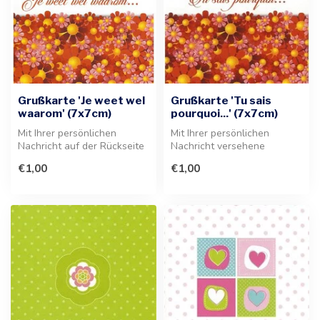
Grußkarte 'Je weet wel
Grußkarte 'Tu sais
waarom' (7x7cm)
pourquoi...' (7x7cm)
Mit Ihrer persönlichen
Mit Ihrer persönlichen
Nachricht auf der Rückseite
Nachricht versehene
der Grußkarte verleihen Sie
Grußkarte im Format 7x7 cm.
€1,00
€1,00
j...
Ihre indi...