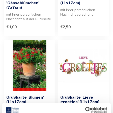
'Gänseblümchen'
(11x17cm)
(7x7cm)
mit Ihrer persönlichen
mit Ihrer persönlichen
Nachricht versehene
Nachricht auf der Rückseite
Grußkarte im Macarons-
der Grußkarte. Ein
Design. Ideal f...
€1,00
€2,50
wunderbare...
Grußkarte 'Blumen'
Grußkarte 'Lieve
(11x17cm)
groetjes' (11x17cm)
Mit Ihrer persönlichen
Mit Ihrer persönlichen