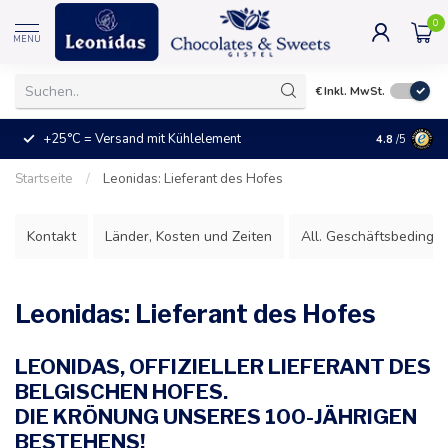
0
MENU
€
Inkl. MwSt.
+25°C = Versand mit Kühlelement
Das ideale
4.8
/5
Startseite
/
Leonidas: Lieferant des Hofes
Kontakt
Länder, Kosten und Zeiten
All. Geschäftsbedingu
Leonidas: Lieferant des Hofes
LEONIDAS, OFFIZIELLER LIEFERANT DES
BELGISCHEN HOFES.
DIE KRÖNUNG UNSERES 100-JÄHRIGEN
BESTEHENS!