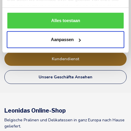
met onze partners voor social media en analyse. Hou er
rekening mee dat als je bepaalde cookies blokkeert, het
de correcte werking van de website kan verstoren.
Alles toestaan
Ihre Bestellung, unsere Priorität!
Wir verpacken Ihre Bestellung sorgfältig und verwenden stabile
Versandkartons. Bei warmen Temperaturen wird die Verpackung
Aanpassen
mit einer zusätzlichen Wärmedämmfolie versehen.
Kundendienst
Unsere Geschäfte Ansehen
Leonidas Online-Shop
Belgische Pralinen und Delikatessen in ganz Europa nach Hause
geliefert.