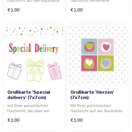
Nachricht auf der Rückseite
Nachricht versehene
ist diese Grußkarte die
Grußkarte 'De tout Coeur'.
€1,00
€1,00
perfe...
Die Botsch...
Grußkarte 'Special
Grußkarte 'Herzen'
delivery' (7x7cm)
(7x7cm)
mit Ihrer persönlichen
Mit Ihrer persönlichen
Nachricht, die über ein
Nachricht auf der Rückseite
Etikett auf der Rückseite
ist diese Grußkarte die
€1,00
€1,00
angebra...
perfe...