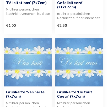
'Félicitations' (7x7cm)
Gefeliciteerd'
(11x17cm)
Mit Ihrer persönlichen
Nachricht versehen, ist diese
mit Ihrer persönlichen
Grußkarte die ideale
Nachricht auf der Innenseite
Ergänz...
der Grußkarte. Diese 11x17
€1,00
€2,50
c...
Grußkarte 'Van harte'
Grußkarte 'De tout
(7x7cm)
Coeur' (7x7cm)
Mit Ihrer persönlichen
Mit Ihrer persönlichen