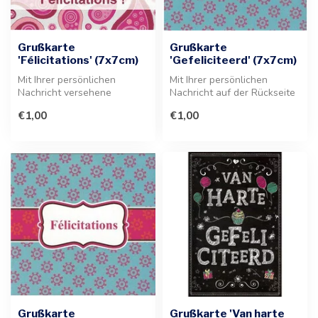
Grußkarte
Grußkarte
'Félicitations' (7x7cm)
'Gefeliciteerd' (7x7cm)
Mit Ihrer persönlichen
Mit Ihrer persönlichen
Nachricht versehene
Nachricht auf der Rückseite
Grußkarte, die jedem
ist diese Grußkarte die
€1,00
€1,00
Geschenk eine in...
perfe...
Grußkarte
Grußkarte 'Van harte