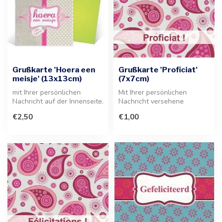
Grußkarte 'Hoera een
Grußkarte 'Proficiat'
meisje' (13x13cm)
(7x7cm)
mit Ihrer persönlichen
Mit Ihrer persönlichen
Nachricht auf der Innenseite.
Nachricht versehene
Diese hochwertige
Grußkarte Proficiat. Die
€2,50
€1,00
Grußkarte...
Karte bietet...