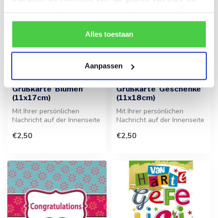
met onze partners voor social media en analyse. Hou er
rekening mee dat als je bepaalde cookies blokkeert, het
de correcte werking van de website kan verstoren.
Alles toestaan
Aanpassen
Grußkarte 'Blumen'
Grußkarte 'Geschenke'
(11x17cm)
(11x18cm)
Mit Ihrer persönlichen
Mit Ihrer persönlichen
Nachricht auf der Innenseite
Nachricht auf der Innenseite
ist diese Grußkarte im
versehen, ist diese Karte di...
€2,50
€2,50
Blume...