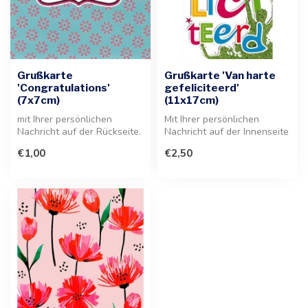
Grußkarte
Grußkarte 'Van harte
'Congratulations'
gefeliciteerd'
(7x7cm)
(11x17cm)
mit Ihrer persönlichen
Mit Ihrer persönlichen
Nachricht auf der Rückseite.
Nachricht auf der Innenseite
Diese hochwertige
versehen, ist diese
€1,00
€2,50
Grußkarte ...
Grußkart...