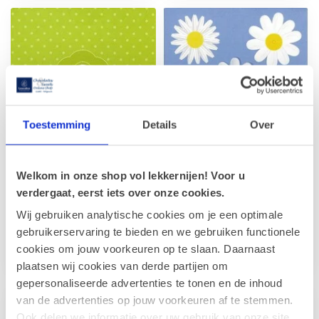
Toestemming
Details
Over
Grußkarte 'grün'
Grußkarte
Welkom in onze shop vol lekkernijen! Voor u
(7x7cm)
'Gänseblümchen'
verdergaat, eerst iets over onze cookies.
(7x7cm)
Mit Ihrer persönlichen
Wij gebruiken analytische cookies om je een optimale
Nachricht auf der Rückseite
mit Ihrer persönlichen
dieser eleganten grünen
Nachricht auf der Rückseite
gebruikerservaring te bieden en we gebruiken functionele
Grußk...
der Grußkarte. Ein
cookies om jouw voorkeuren op te slaan. Daarnaast
€1,00
€1,00
wunderbare...
plaatsen wij cookies van derde partijen om
gepersonaliseerde advertenties te tonen en de inhoud
van de advertenties op jouw voorkeuren af te stemmen.
Ook delen we informatie over uw gebruik van onze site